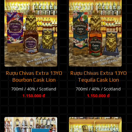
Rượu Chivas Extra 13YO
Rượu Chivas Extra 13YO
Bourbon Cask Lion
Tequila Cask Lion
700ml / 40% / Scotland
700ml / 40% / Scotland
1.150.000 đ
1.150.000 đ