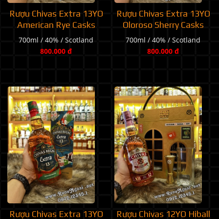
Rượu Chivas Extra 13YO
Rượu Chivas Extra 13YO
American Rye Casks
Oloroso Sherry Casks
700ml / 40% / Scotland
700ml / 40% / Scotland
800.000 đ
800.000 đ
Rượu Chivas Extra 13YO
Rượu Chivas 12YO Hiball