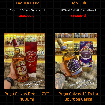
Tequila Cask
Hộp Quà
700ml / 40% / Scotland
700ml / 40% / Scotland
850.000 đ
850.000 đ
Rượu Chivas Regal 12YO
Rượu Chivas 13 Extra
1000ml
Bourbon Casks