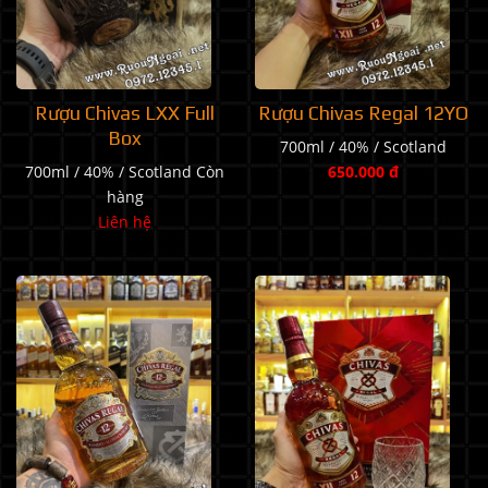
Rượu Chivas LXX Full
Rượu Chivas Regal 12YO
Box
700ml / 40% / Scotland
700ml / 40% / Scotland
Còn
650.000 đ
hàng
Liên hệ