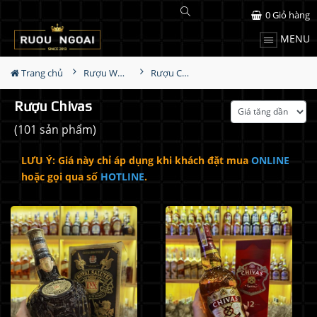
0
Giỏ hàng
MENU
Trang chủ
Rượu Whisky
Rượu Chivas
Rượu Chivas
(101 sản phẩm)
LƯU Ý: Giá này chỉ áp dụng khi khách đặt mua
ONLINE
hoặc gọi qua số
HOTLINE
.