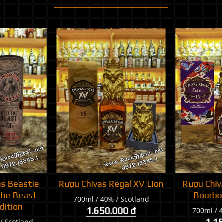
s Beastie
Rượu Chivas Regal XV Lion
Rượu Chiv
he Beast
Bourbo
700ml / 40% / Scotland
dition
1.650.000 đ
700ml / 
/ Scotland