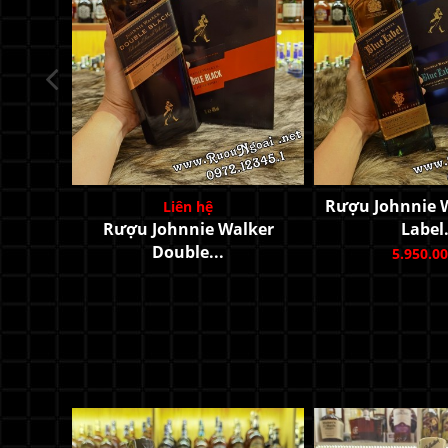
Rượu Mortlac
Quà..
2.600.00
Sons XR
Rượu John Walker & Sons
King...
13.900.000 đ