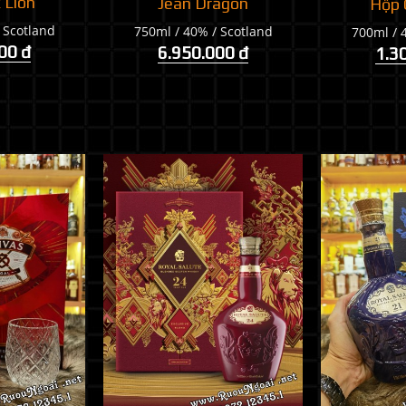
 Lion
Jean Dragon
Hộp 
 Scotland
750ml / 40% / Scotland
700ml / 
00 đ
6.950.000 đ
1.3