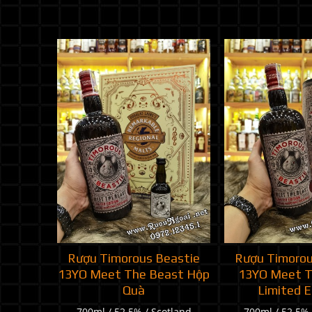
Rượu Timorous Beastie
Rượu Timorou
13YO Meet The Beast Hộp
13YO Meet T
Quà
Limited E
700ml / 52.5% / Scotland
700ml / 52.5% 