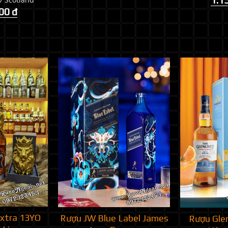
1.1
00 đ
Extra 13YO
Rượu JW Blue Label James
Rượu Glen