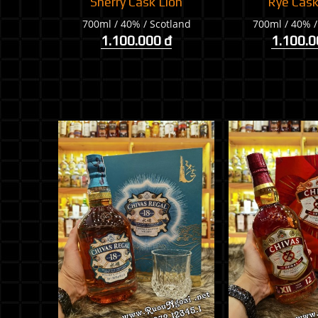
Sherry Cask Lion
Rye Cask
700ml / 40% / Scotland
700ml / 40% /
1.100.000 đ
1.100.0