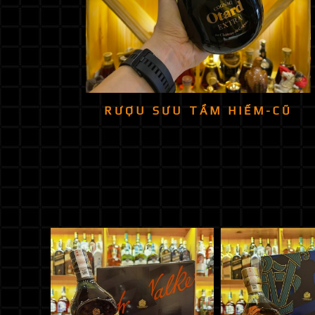
RƯỢU SƯU TẦM HIẾM-CŨ