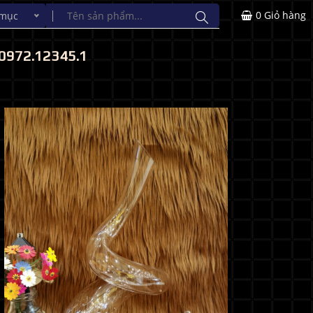
0
Giỏ hàng
 mục
0972.12345.1