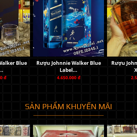
h 12YO Hộp
Rượu Mortlach 16YO Hộp
Rượu Mort
.
Quà...
0 đ
4.990.000 đ
8.
SẢN PHẨM KHUYẾN MÃI