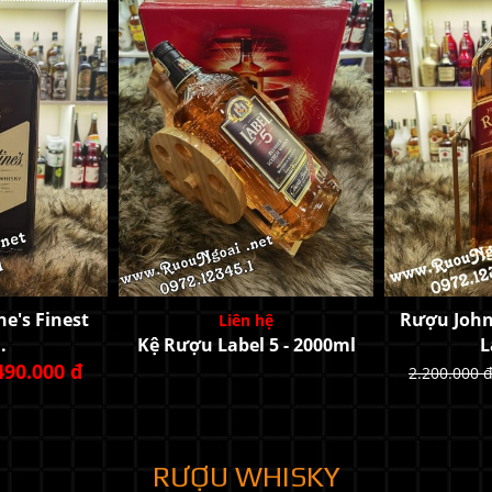
dea đèn Led
Rượu Gauldrons Blended
Rượu Tim
Malt
2
0 đ
1.750.000 đ
9.
RƯỢU WHISKY