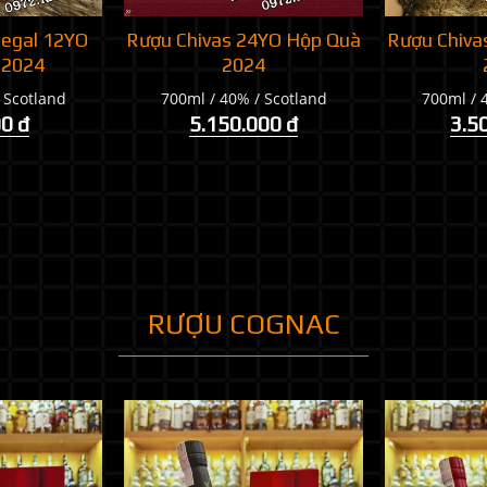
Regal 12YO
Rượu Chivas 24YO Hộp Quà
Rượu Chiva
 2024
2024
 Scotland
700ml / 40% / Scotland
700ml / 
0 đ
5.150.000 đ
3.5
RƯỢU COGNAC