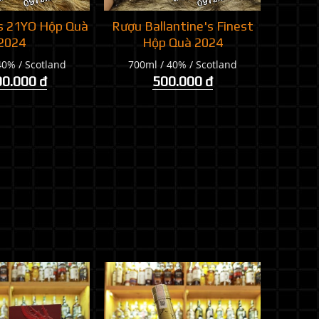
s 21YO Hộp Quà
Rượu Ballantine's Finest
2024
Hộp Quà 2024
40% / Scotland
700ml / 40% / Scotland
00.000 đ
500.000 đ