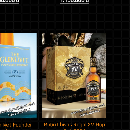
50.000 đ
1.150.000 đ
Rượu Chivas Regal XV Hộp
livet Founder