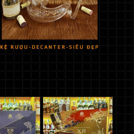
KỆ RƯỢU-DECANTER-SIÊU ĐẸP