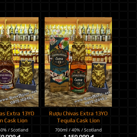
as Extra 13YO
Rượu Chivas Extra 13YO
n Cask Lion
Tequila Cask Lion
40% / Scotland
700ml / 40% / Scotland