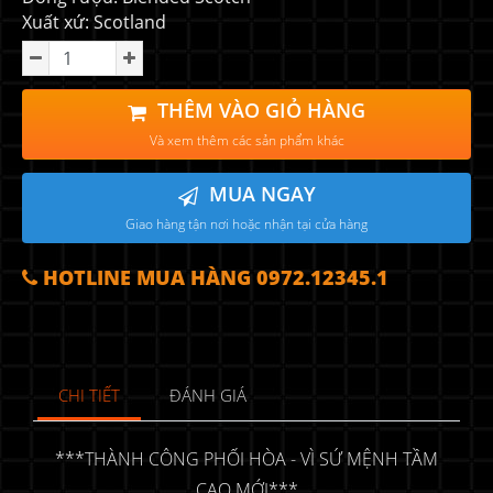
Xuất xứ: Scotland
THÊM VÀO GIỎ HÀNG
Và xem thêm các sản phẩm khác
MUA NGAY
Giao hàng tận nơi hoặc nhận tại cửa hàng
HOTLINE MUA HÀNG 0972.12345.1
CHI TIẾT
ĐÁNH GIÁ
***THÀNH CÔNG PHỐI HÒA - VÌ SỨ MỆNH TẦM
CAO MỚI***