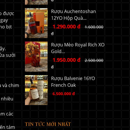
Rượu Auchentoshan
ho được
12YO Hộp Quà...
ngay
1.290.000 đ
ho bịt
1.600.000
đ
Rượu Mèo Royal Rich XO
̣y.
Gold...
ửa sưởi
1.950.000 đ
2.500.000
đ
Rượu Balvenie 16YO
French Oak
u và chim
6.500.000 đ
 nhiều
ăm các
TIN TỨC MỚI NHẤT
đến tám