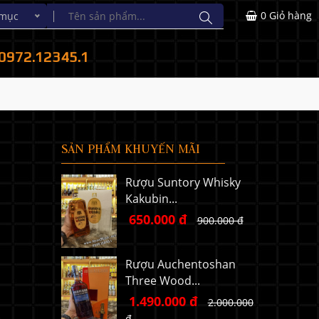
0
Giỏ hàng
 mục
0972.12345.1
SẢN PHẨM KHUYẾN MÃI
Rượu Suntory Whisky
Kakubin...
650.000 đ
900.000 đ
Rượu Auchentoshan
Three Wood...
1.490.000 đ
2.000.000
.
đ