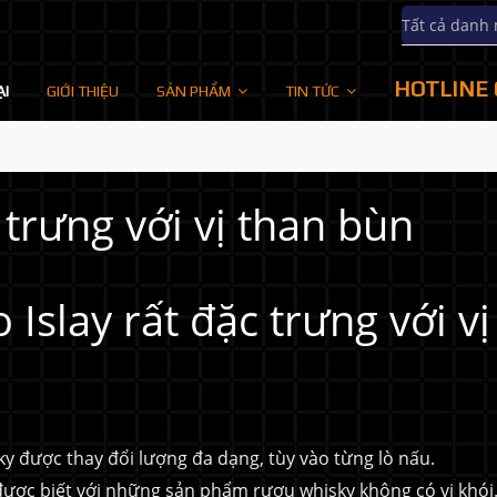
Tất cả danh
HOTLINE 
ẠI
GIỚI THIỆU
SẢN PHẨM
TIN TỨC
 trưng với vị than bùn
slay rất đặc trưng với vị
y được thay đổi lượng đa dạng, tùy vào từng lò nấu.
 được biết với những sản phẩm rượu whisky không có vị khói