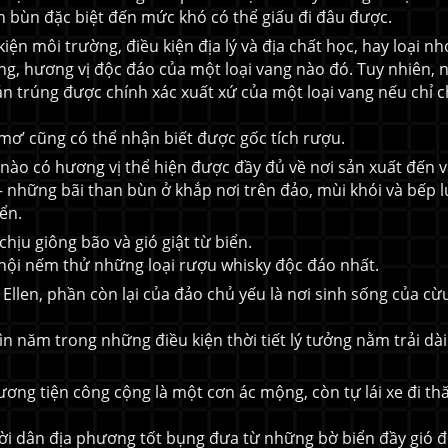
an bùn đặc biệt đến mức khó có thể giấu đi đâu được.
̣n môi trường, điều kiện địa lý và địa chất học, hay loại n
ng, hương vị độc đáo của một loại vang nào đó. Tuy nhiên, 
 trúng được chính xác xuất xứ của một loại vang nếu chỉ c
 mơ’ cũng có thể nhận biết được gốc tích rượu.
o có hương vị thể hiện được đầy đủ về nơi sản xuất đến vâ
– những bãi than bùn ở khắp nơi trên đảo, mùi khói và bếp l
ển.
hịu giông bão và gió giật từ biển.
ội nếm thử những loại rượu whisky độc đáo nhất.
Ellen, phần còn lại của đảo chủ yếu là nơi sinh sống của cừ
 năm trong những điều kiện thời tiết lý tưởng nằm trải dài
ơng tiện công cộng là một cơn ác mộng, còn tự lái xe đi th
gười dân địa phương tốt bụng đưa từ những bờ biển đầy gió 