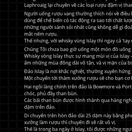
Laphroaig lại chuyên về các loại rượu đậm vị th
Người uống rượu vang thường thích nói về điều kiê
dùng để chế biến có tác động ra sao tới chất lượ
những người sành sỏi nhất cũng không dễ gì đoán
mắt nếm rượu.
Thế nhưng, với whisky vùng Islay thì ngay cả ‘tay
Chúng Tôi chưa bao giờ uống một món đồ uống nà
Whisky vòng Islay thực sự mang mùi vị của Islay 
ấm những mùa đông dài vô tận, và vị mặn của bi
Đảo Islay là nơi khắc nghiệt, thường xuyên hứng c
Một chuyến tới thăm xưởng rượu sẽ cho bạn cơ h
Hai ngôi làng chính trên đảo là Bowmore và Port 
chóc, phủ đầy than bùn.
Các bãi than bùn được hình thành qua hàng nghìn
dặm trên đảo.
Di chuyển trên hòn đảo dài 25 dặm này bằng phư
xưởng làm rượu thì chuyến đi sẽ rất vô vị.
Thế là trong ba ngày ở Islay, tôi được những n