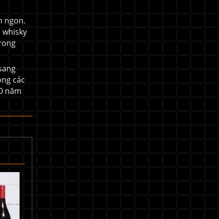
m ngon.
i whisky
trong
 sang
ong các
10 năm