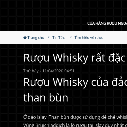
CỬA HÀNG RƯỢU NGO
Trang chủ
Tin Tức
TÌm hiểu về rượu
Rượu Whisky rất đặc
Thứ bảy - 11/04/2020 04:51
Rượu Whisky của đảo I
than bùn
Ở đảo Islay, Than bùn được sử dụng để chế whisk
Vùng Bruichladdich là lò rượu tại Islay duy nhất