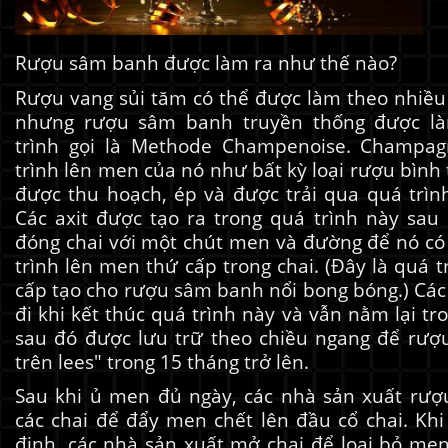
Rượu sâm banh được làm ra như thế nào?
Rượu vang sủi tăm có thể được làm theo nhiều
nhưng rượu sâm banh truyền thống được l
trình gọi là Methode Champenoise. Champa
trình lên men của nó như bất kỳ loại rượu bìn
được thu hoạch, ép và được trải qua quá trìn
Các axit được tạo ra trong quá trình này sau
đóng chai với một chút men và đường để nó có 
trình lên men thứ cấp trong chai. (Đây là quá 
cấp tạo cho rượu sâm banh nổi bong bóng.) Các
đi khi kết thúc quá trình này và vẫn nằm lại tro
sau đó được lưu trữ theo chiều ngang để rượu
trên lees" trong 15 tháng trở lên.
Sau khi ủ men đủ ngày, các nhà sản xuất rượ
các chai để đẩy men chết lên đầu cổ chai. Kh
định, các nhà sản xuất mở chai để loại bỏ me