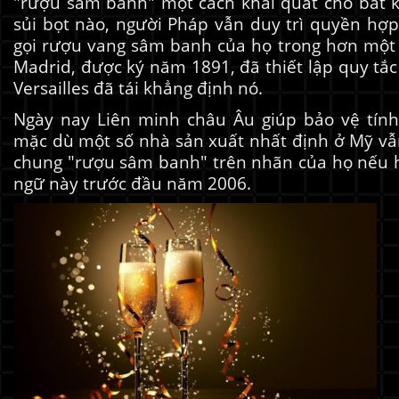
"rượu sâm banh" một cách khái quát cho bất k
sủi bọt nào, người Pháp vẫn duy trì quyền hợ
gọi rượu vang sâm banh của họ trong hơn một 
Madrid, được ký năm 1891, đã thiết lập quy tắ
Versailles đã tái khẳng định nó.
Ngày nay Liên minh châu Âu giúp bảo vệ tính
mặc dù một số nhà sản xuất nhất định ở Mỹ vẫ
chung "rượu sâm banh" trên nhãn của họ nếu 
ngữ này trước đầu năm 2006.