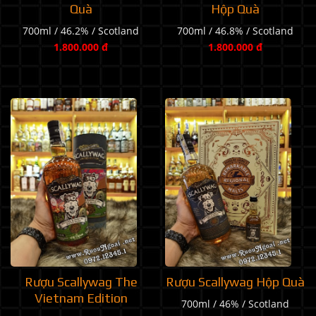
Quà
Hộp Quà
700ml / 46.2% / Scotland
700ml / 46.8% / Scotland
1.800.000 đ
1.800.000 đ
Rượu Scallywag The
Rượu Scallywag Hộp Quà
Vietnam Edition
700ml / 46% / Scotland