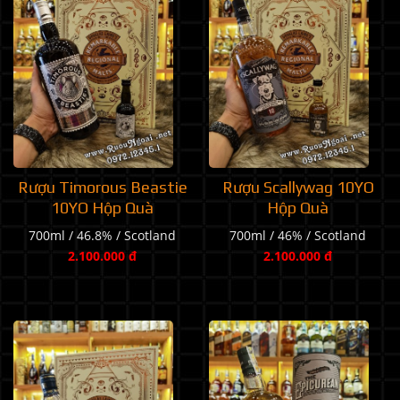
Rượu Timorous Beastie
Rượu Scallywag 10YO
10YO Hộp Quà
Hộp Quà
700ml / 46.8% / Scotland
700ml / 46% / Scotland
2.100.000 đ
2.100.000 đ