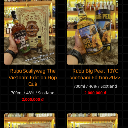
Rượu Scallywag The
Rượu Big Peat 10YO
Vietnam Edition Hộp
Vietnam Edition 2022
Quà
700ml / 46% / Scotland
700ml / 48% / Scotland
2.000.000 đ
2.000.000 đ