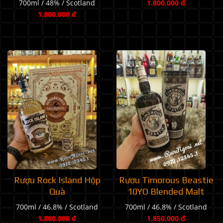
700ml / 48% / Scotland
1.800.000 đ
1.800.000 đ
Rượu Rock Island Hộp
Rươu Timorous Beastie
Quà
10YO Blended Malt
700ml / 46.8% / Scotland
700ml / 46.8% / Scotland
1.800.000 đ
1.850.000 đ