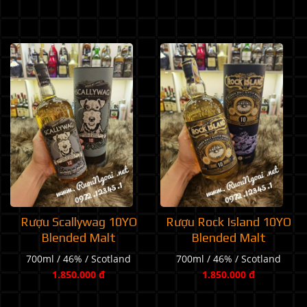
Rượu Scallywag 10YO
Rượu Rock Island 10YO
Blended Malt
Blended Malt
700ml / 46% / Scotland
700ml / 46% / Scotland
1.850.000 đ
1.850.000 đ