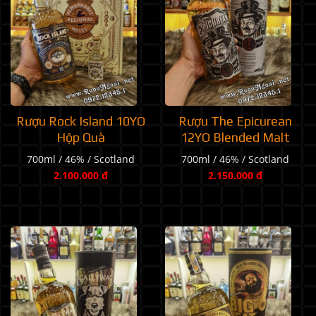
Rượu Rock Island 10YO
Rượu The Epicurean
Hộp Quà
12YO Blended Malt
700ml / 46% / Scotland
700ml / 46% / Scotland
2.100.000 đ
2.150.000 đ