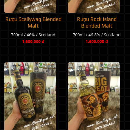
Rượu Scallywag Blended
Rượu Rock Island
Malt
Blended Malt
700ml / 46% / Scotland
700ml / 46.8% / Scotland
1.600.000 đ
1.600.000 đ