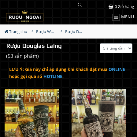
0
Giỏ hàng
MENU
Trang chủ
Rượu Whisky
Rượu Douglas Laing
Rượu Douglas Laing
(53 sản phẩm)
LƯU Ý: Giá này chỉ áp dụng khi khách đặt mua
ONLINE
hoặc gọi qua số
HOTLINE
.