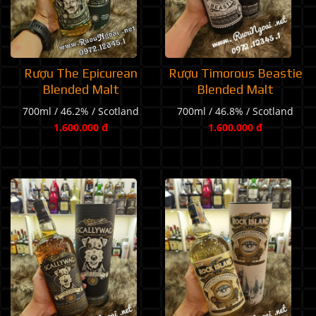
Rượu The Epicurean
Rượu Timorous Beastie
Blended Malt
Blended Malt
700ml / 46.2% / Scotland
700ml / 46.8% / Scotland
1.600.000 đ
1.600.000 đ