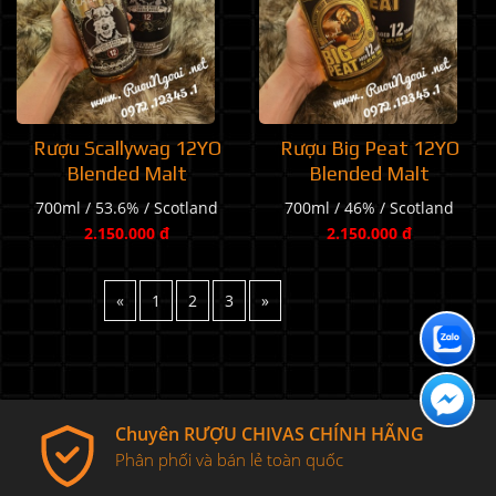
Rượu Scallywag 12YO
Rượu Big Peat 12YO
Blended Malt
Blended Malt
700ml / 53.6% / Scotland
700ml / 46% / Scotland
2.150.000 đ
2.150.000 đ
«
1
2
3
»
Chuyên RƯỢU CHIVAS CHÍNH HÃNG
Phân phối và bán lẻ toàn quốc