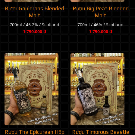
Rượu Gauldrons Blended
Rượu Big Peat Blended
Malt
Malt
700ml / 46.2% / Scotland
700ml / 46% / Scotland
1.750.000 đ
1.750.000 đ
Rượu The Epicurean Hộp
Rượu Timorous Beastie