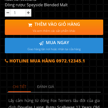
Dòng rượu: Speyside Blended Malt
THÊM VÀO GIỎ HÀNG
Và xem thêm các sản phẩm khác
MUA NGAY
Giao hàng tận nơi hoặc nhận tại cửa hàng
HOTLINE MUA HÀNG 0972.12345.1
CHI TIẾT
ĐÁNH GIÁ
Lấy cảm hứng từ dòng Fox Terriers lâu đời của gia
đình
Douglas Laing
,
Rượu Scallywag 12 Years Old