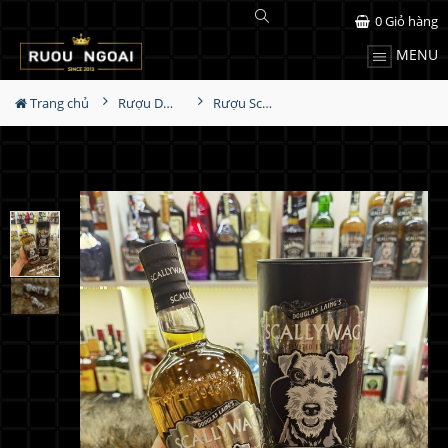
0
Giỏ hàng
MENU
Trang chủ
Rượu Douglas Laing
Rượu Scallywag 12YO Blended Malt