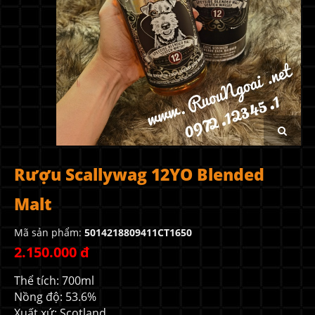
Rượu Scallywag 12YO Blended
Malt
Mã sản phẩm:
5014218809411CT1650
2.150.000 đ
Thể tích: 700ml
Nồng độ: 53.6%
Xuất xứ: Scotland