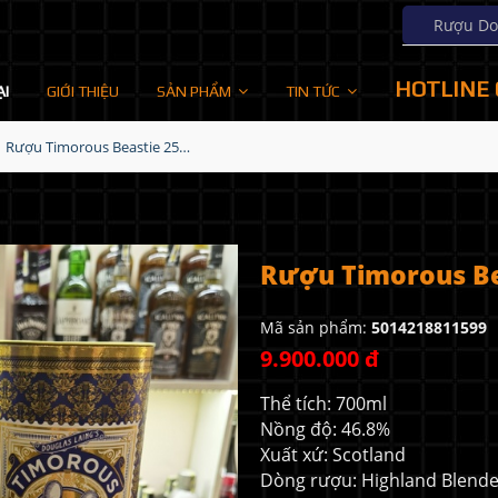
Rượu Doug
HOTLINE 
ẠI
GIỚI THIỆU
SẢN PHẨM
TIN TỨC
Rượu Timorous Beastie 25YO Blended Malt
Rượu Timorous Be
Mã sản phẩm:
5014218811599
9.900.000 đ
Thể tích: 700ml
Nồng độ: 46.8%
Xuất xứ: Scotland
Dòng rượu: Highland Blende