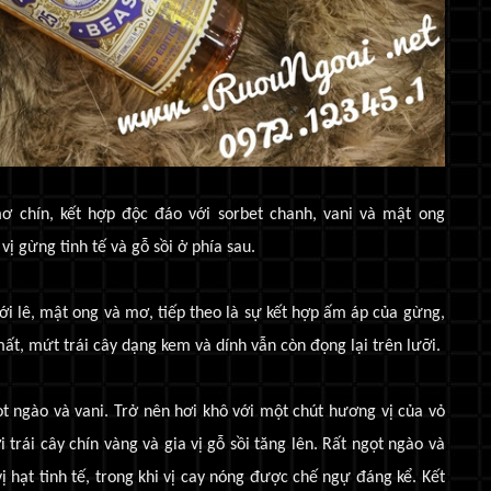
ơ chín, kết hợp độc đáo với sorbet chanh, vani và mật ong
 vị gừng tinh tế và gỗ sồi ở phía sau.
i lê, mật ong và mơ, tiếp theo là sự kết hợp ấm áp của gừng,
 mất, mứt trái cây dạng kem và dính vẫn còn đọng lại trên lưỡi.
 ngào và vani. Trở nên hơi khô với một chút hương vị của vỏ
 trái cây chín vàng và gia vị gỗ sồi tăng lên. Rất ngọt ngào và
vị hạt tinh tế, trong khi vị cay nóng được chế ngự đáng kể. Kết