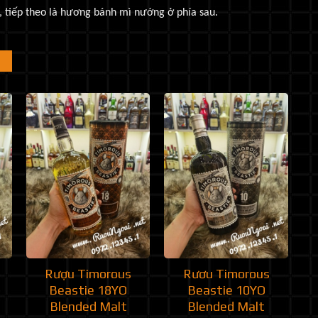
, tiếp theo là hương bánh mì nướng ở phía sau.
Rượu Timorous
Rươu Timorous
Beastie 18YO
Beastie 10YO
Blended Malt
Blended Malt