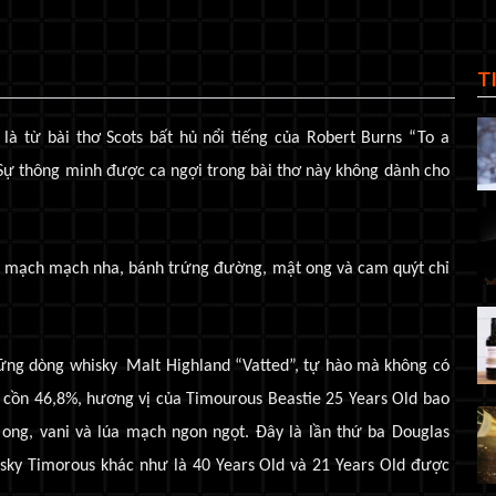
T
là từ bài thơ Scots bất hủ nổi tiếng của Robert Burns “To a
 Sự thông minh được ca ngợi trong bài thơ này không dành cho
úa mạch mạch nha, bánh trứng đường, mật ong và cam quýt chỉ
ững dòng whisky Malt Highland “Vatted”, tự hào mà không có
 cồn 46,8%, hương vị của
Timourous Beastie 25 Years Old
bao
ong, vani và lúa mạch ngon ngọt. Đây là lần thứ ba Douglas
isky Timorous khác như là 40 Years Old và 21 Years Old được