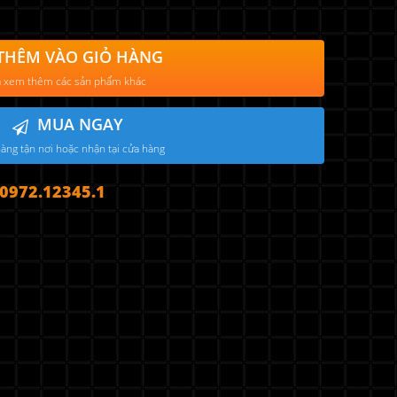
THÊM VÀO GIỎ HÀNG
 xem thêm các sản phẩm khác
MUA NGAY
àng tận nơi hoặc nhận tại cửa hàng
972.12345.1