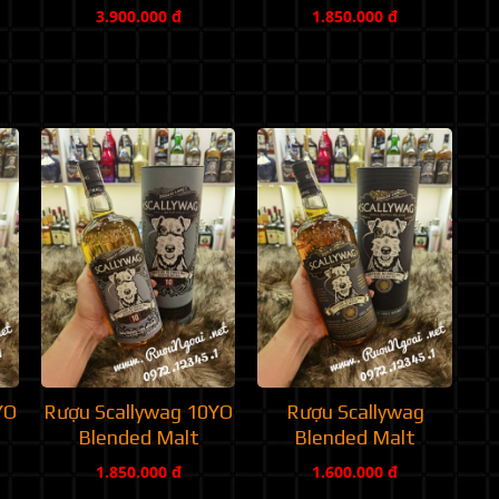
3.900.000 đ
1.850.000 đ
YO
Rượu Scallywag 10YO
Rượu Scallywag
Blended Malt
Blended Malt
1.850.000 đ
1.600.000 đ