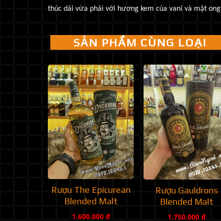
thúc dài vừa phải với hương kem của vani và mật ong
SẢN PHẨM CÙNG LOẠI
Rượu The Epicurean
Rượu Gauldrons
Blended Malt
Blended Malt
1.600.000 đ
1.750.000 đ