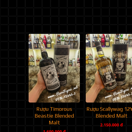
Rượu Timorous
Rượu Scallywag 12
Beastie Blended
Blended Malt
Malt
2.150.000 đ
1.600.000 đ