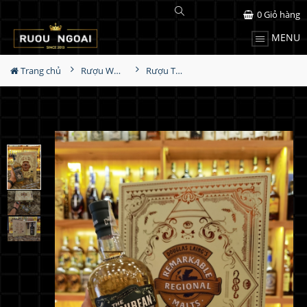
0
Giỏ hàng
MENU
Trang chủ
Rượu Whisky
Rượu The Epicurean Hộp Quà