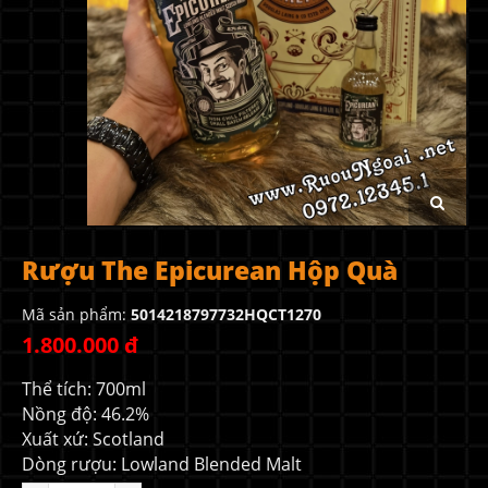
Rượu The Epicurean Hộp Quà
Mã sản phẩm:
5014218797732HQCT1270
1.800.000 đ
Thể tích: 700ml
Nồng độ: 46.2%
Xuất xứ: Scotland
Dòng rượu: Lowland Blended Malt