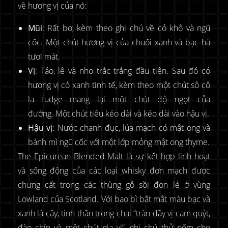
về hương vị của nó:
Mũi
: Rất bơ, kèm theo ghi chú về cỏ khô và ngũ
cốc. Một chút hương vị của chuối xanh và bạc hà
tươi mát.
Vị
: Táo, lê và nho trắc trắng đầu tiên. Sau đó có
hương vị cỏ xanh tinh tế, kèm theo một chút sô cô
la fudge mang lại một chút độ ngọt của
đường. Một chút tiêu kéo dài và kéo dài vào hậu vị.
Hậu vị
: Nước chanh đục, lúa mạch có mật ong và
bánh mì ngũ cốc với một lớp mỏng mật ong thyme.
The Epicurean Blended Malt là sự kết hợp linh hoạt
và sống động của các loại whisky đơn mạch được
chưng cất trong các thùng gỗ sồi đơn lẻ ở vùng
Lowland của Scotland. Với bao bì bắt mắt màu bạc và
xanh lá cây, tinh thần trong chai “tràn đầy vị cam quýt,
đào chín và một chút gia vị”, ghi chú thử nếm cho