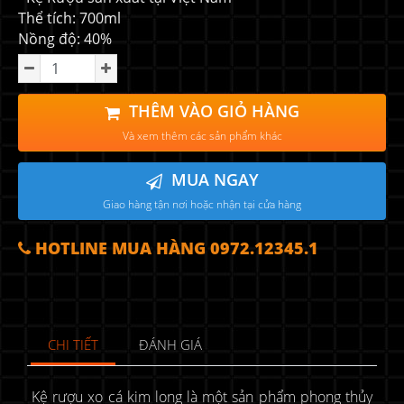
Thể tích: 700ml
Nồng độ: 40%
THÊM VÀO GIỎ HÀNG
Và xem thêm các sản phẩm khác
MUA NGAY
Giao hàng tận nơi hoặc nhận tại cửa hàng
HOTLINE MUA HÀNG 0972.12345.1
CHI TIẾT
ĐÁNH GIÁ
Kệ rượu xo cá kim long là một sản phẩm phong thủy