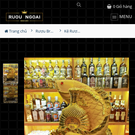
0
Giỏ hàng
MENU
Trang chủ
Rượu Brandy
Kệ Rượu Janus Dor XO - Cá Kim Long MS1