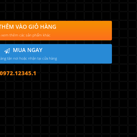
THÊM VÀO GIỎ HÀNG
 xem thêm các sản phẩm khác
MUA NGAY
àng tận nơi hoặc nhận tại cửa hàng
972.12345.1