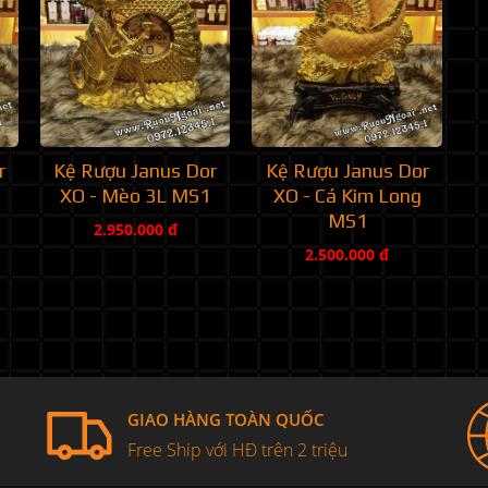
r
Kệ Rượu Janus Dor
Kệ Rượu Janus Dor
XO - Mèo 3L MS1
XO - Cá Kim Long
MS1
2.950.000 đ
2.500.000 đ
GIAO HÀNG TOÀN QUỐC
Free Ship với HĐ trên 2 triệu