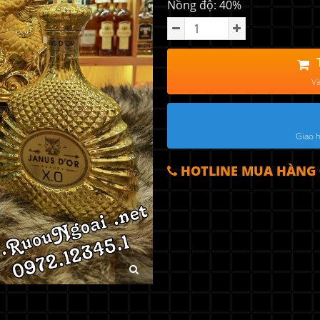
Nồng độ: 40%
Và
Giao h
HOTLINE MUA HÀNG 0