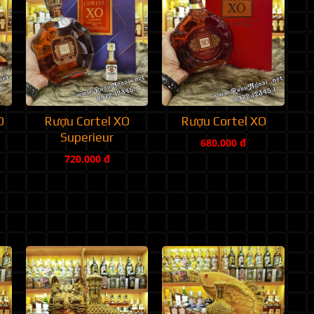
O
Rượu Cortel XO
Rượu Cortel XO
Superieur
680.000 đ
720.000 đ