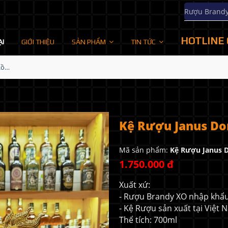
Rượu Brand
HOTLINE 
ẠI
GIỚI THIỆU
SẢN PHẨM
TIN TỨC
Kệ Rượu Janus Dor XO - Rồng MS3
Kệ Rượu Janus Do
Mã sản phẩm:
Kệ Rượu Janus D
1.750.000 đ
Xuất xứ:
- Rượu Brandy XO nhập khẩ
- Kệ Rượu sản xuất tại Việt
Thể tích: 700ml