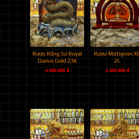
Rượu Rồng Sứ Royal
Rượu Matignon X
Darius Gold 23K
2L
4.500.000 đ
2.350.000 đ