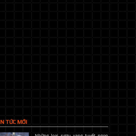
IN TỨC MỚI
Những loại rượu vang tuyết ngon