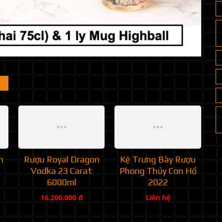
n
Rượu Royal Dragon
Kệ Trưng Bày Rượu
Vodka 23 Carat
Phong Thủy Con Hổ
6000ml
2022
16.200.000 đ
Liên hệ