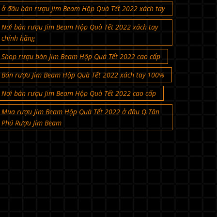
Nơi bán rượu Jim Beam Hộp Quà Tết 2022 xách tay
chính hãng
Shop rượu bán Jim Beam Hộp Quà Tết 2022 cao cấp
Bán rượu Jim Beam Hộp Quà Tết 2022 xách tay 100%
Nơi bán rượu Jim Beam Hộp Quà Tết 2022 cao cấp
Mua rượu Jim Beam Hộp Quà Tết 2022 ở đâu Q.Tân
Phú Rượu Jim Beam