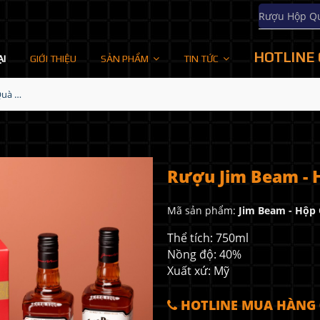
Rượu Hộp Q
HOTLINE 
ẠI
GIỚI THIỆU
SẢN PHẨM
TIN TỨC
Rượu Jim Beam - Hộp Quà Tết 2022
Rượu Jim Beam - 
Mã sản phẩm:
Jim Beam - Hộp 
Thể tích: 750ml
Nồng độ: 40%
Xuất xứ: Mỹ
HOTLINE MUA HÀNG 0