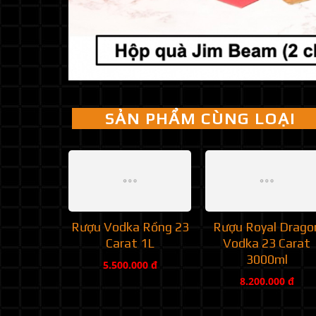
SẢN PHẨM CÙNG LOẠI
Rượu Vodka Rồng 23
Rượu Royal Drago
Carat 1L
Vodka 23 Carat
3000ml
5.500.000 đ
8.200.000 đ