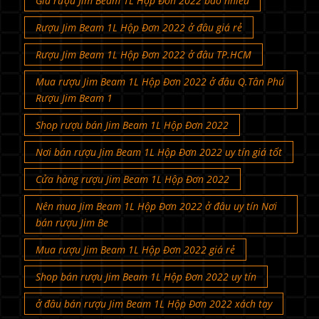
Giá rượu Jim Beam 1L Hộp Đơn 2022 bao nhiêu
Rượu Jim Beam 1L Hộp Đơn 2022 ở đâu giá rẻ
Rượu Jim Beam 1L Hộp Đơn 2022 ở đâu TP.HCM
Mua rượu Jim Beam 1L Hộp Đơn 2022 ở đâu Q.Tân Phú
Rượu Jim Beam 1
Shop rượu bán Jim Beam 1L Hộp Đơn 2022
Nơi bán rượu Jim Beam 1L Hộp Đơn 2022 uy tín giá tốt
Cửa hàng rượu Jim Beam 1L Hộp Đơn 2022
Nên mua Jim Beam 1L Hộp Đơn 2022 ở đâu uy tín Nơi
bán rượu Jim Be
Mua rượu Jim Beam 1L Hộp Đơn 2022 giá rẻ
Shop bán rượu Jim Beam 1L Hộp Đơn 2022 uy tín
ở đâu bán rượu Jim Beam 1L Hộp Đơn 2022 xách tay