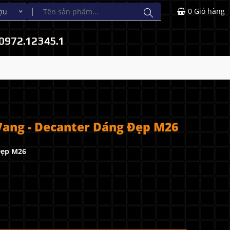
0
Giỏ hàng
ợu
0972.12345.1
ang - Decanter Dáng Đẹp M26
Đẹp M26