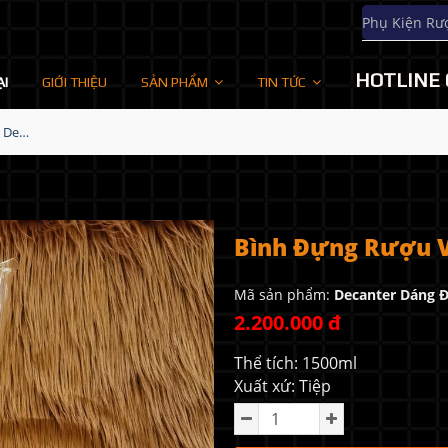
Phụ Kiện Rư
HOTLINE 
ẠI
GIỚI THIỆU
SẢN PHẨM
TIN TỨC
Bình Đựng Rượu Vang - Decanter Dáng Đẹp M26
Bình Đựng Rượu V
Mã sản phẩm:
Decanter Dáng 
2.200.000 đ
Thể tích: 1500ml
Xuất xứ: Tiệp