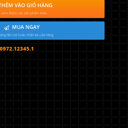
THÊM VÀO GIỎ HÀNG
 xem thêm các sản phẩm khác
MUA NGAY
àng tận nơi hoặc nhận tại cửa hàng
972.12345.1