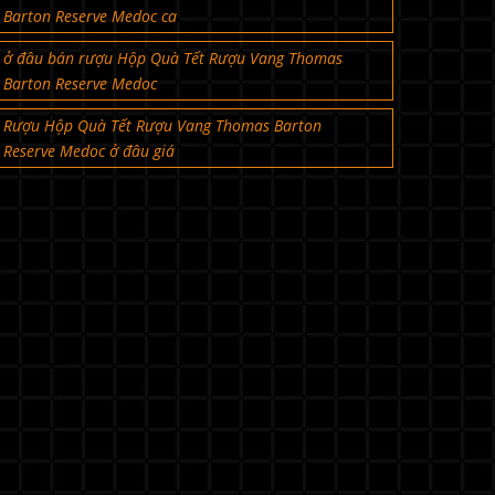
Barton Reserve Medoc ca
ở đâu bán rượu Hộp Quà Tết Rượu Vang Thomas
Barton Reserve Medoc
Rượu Hộp Quà Tết Rượu Vang Thomas Barton
Reserve Medoc ở đâu giá