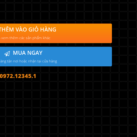
THÊM VÀO GIỎ HÀNG
 xem thêm các sản phẩm khác
MUA NGAY
àng tận nơi hoặc nhận tại cửa hàng
972.12345.1