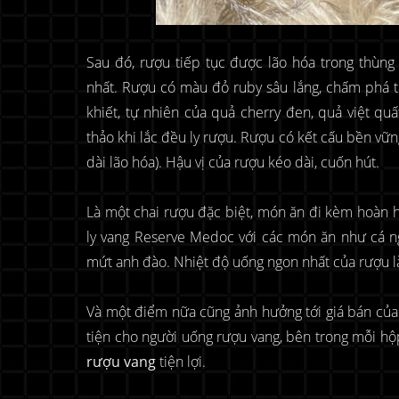
Sau đó, rượu tiếp tục được lão hóa trong thùng
nhất. Rượu có màu đỏ ruby sâu lắng, chấm phá 
khiết, tự nhiên của quả cherry đen, quả việt qu
thảo khi lắc đều ly rượu. Rượu có kết cấu bền vữn
dài lão hóa). Hậu vị của rượu kéo dài, cuốn hút.
Là một chai rượu đặc biệt, món ăn đi kèm hoàn h
ly vang Reserve Medoc với các món ăn như cá ng
mứt anh đào. Nhiệt độ uống ngon nhất của rượu l
Và một điểm nữa cũng ảnh hưởng tới giá bán của
tiện cho người uống rượu vang, bên trong mỗi 
rượu vang
tiện lợi.