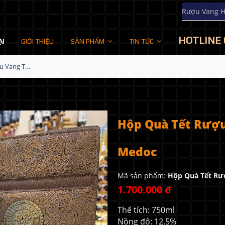
Rượu Vang 
HOTLINE 
ẠI
GIỚI THIỆU
SẢN PHẨM
TIN TỨC
Hộp Quà Tết Rượu Vang Thomas Barton Reserve Medoc
Hộp Quà Tết Rượu
Medoc
Mã sản phẩm:
Hộp Quà Tết Rư
1.700.000 đ
Thể tích: 750ml
Nồng độ: 12.5%