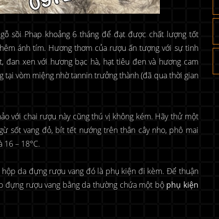
 gỗ sồi Phap khoảng 6 tháng để đạt được chất lượng tốt
thêm ánh tím. Hương thơm của rượu ấn tượng với sự tinh
ất, đan xen với hương bạc hà, hạt tiêu đen và hương cam
g tại vòm miệng nhờ tannin trưởng thành (đã qua thời gian
ảo với chai rượu này cũng thú vị không kém. Hãy thử một
ừ sốt vang đỏ, bít tết nướng trên thân cây nho, phô mai
à 16 – 18°C.
 hộp da đựng rượu vang đó là phụ kiện đi kèm. Để thuận
hộp đựng rượu vang bằng da thường chứa một bộ
phụ kiện