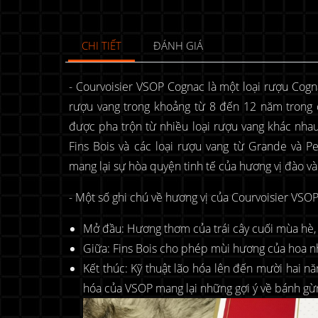
CHI TIẾT
ĐÁNH GIÁ
- Courvoisier VSOP Cognac là một loại rượu Cogn
rượu vang trong khoảng từ 8 đến 12 năm trong c
được pha trộn từ nhiều loại rượu vang khác nhau
Fins Bois và các loại rượu vang từ Grande và P
mang lại sự hòa quyện tinh tế của hương vị đào v
- Một số ghi chú về hương vị của Courvoisier VSOP
Mở đầu: Hương thơm của trái cây cuối mùa hè,
Giữa: Fins Bois cho phép mùi hương của hoa n
Kết thúc: Kỹ thuật lão hóa lên đến mười hai năm
hóa của VSOP mang lại những gợi ý về bánh gừ