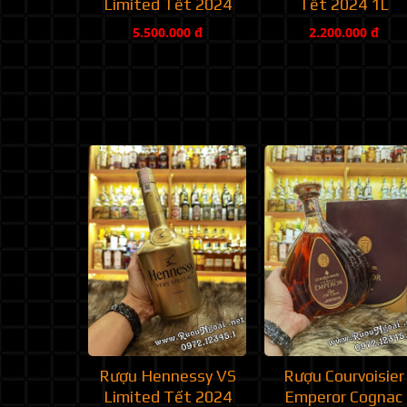
Limited Tết 2024
Tết 2024 1L
5.500.000 đ
2.200.000 đ
Rượu Hennessy VS
Rượu Courvoisier
Limited Tết 2024
Emperor Cognac