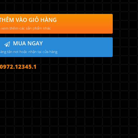
THÊM VÀO GIỎ HÀNG
 xem thêm các sản phẩm khác
MUA NGAY
àng tận nơi hoặc nhận tại cửa hàng
972.12345.1