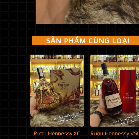
SẢN PHẨM CÙNG LOẠI
Rượu Hennessy XO
Rượu Hennessy VS