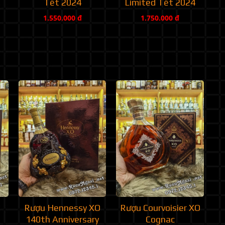
Tết 2024
Limited Tết 2024
1.550.000 đ
1.750.000 đ
Rượu Hennessy XO
Rượu Courvoisier XO
140th Anniversary
Cognac