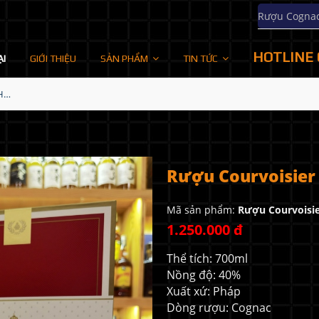
Rượu Cogna
HOTLINE 
ẠI
GIỚI THIỆU
SẢN PHẨM
TIN TỨC
Rượu Courvoisier VSOP Hộp Quà 2024
Rượu Courvoisier
Mã sản phẩm:
Rượu Courvoisi
1.250.000 đ
Thể tích: 700ml
Nồng độ: 40%
Xuất xứ: Pháp
Dòng rượu: Cognac