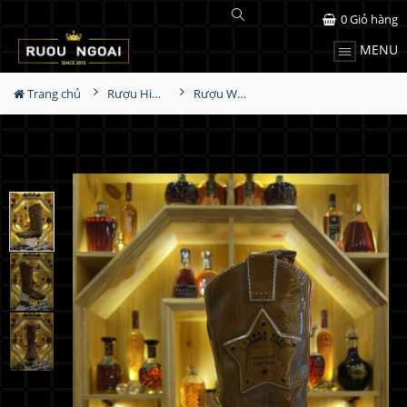
0
Giỏ hàng
MENU
Trang chủ
Rượu Hiếm - Cũ
Rượu Whisky Laredo Pass Cowboy Boot