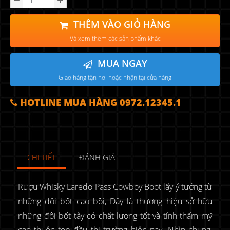
THÊM VÀO GIỎ HÀNG
Và xem thêm các sản phẩm khác
MUA NGAY
Giao hàng tận nơi hoặc nhận tại cửa hàng
HOTLINE MUA HÀNG 0972.12345.1
CHI TIẾT
ĐÁNH GIÁ
Rượu Whisky Laredo Pass Cowboy Boot lấy ý tưởng từ
những đôi bốt cao bồi, Đây là thương hiệu sở hữu
những đôi bốt tây có chất lượng tốt và tính thẩm mỹ
cao thuộc top đầu thị trường hiện nay. Nhìn chung,