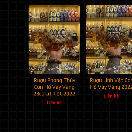
Rượu Phong Thủy
Rượu Linh Vật Co
Con Hổ Vảy Vàng
Hổ Vảy Vàng 202
23carat Tết 2022
Liên hệ
Liên hệ