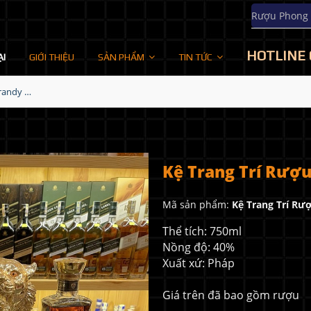
Rượu Phong
HOTLINE 
ẠI
GIỚI THIỆU
SẢN PHẨM
TIN TỨC
Kệ Trang Trí Rượu Brandy XO Con Hổ 2022
Kệ Trang Trí Rượ
Mã sản phẩm:
Kệ Trang Trí Rư
Thể tích: 750ml
Nồng độ: 40%
Xuất xứ: Pháp
Giá trên đã bao gồm rượu