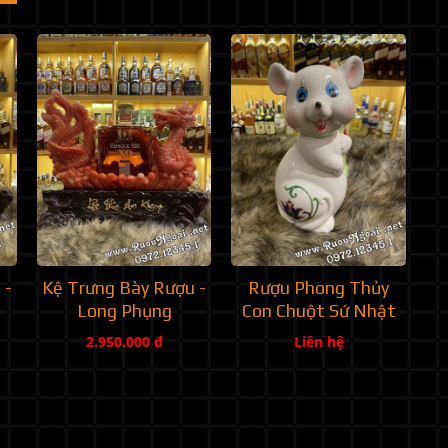
 -
Kệ Trưng Bày Rượu -
Rượu Phong Thủy
Long Phụng
Con Chuột Sứ Nhật
2.950.000 đ
Liên hệ