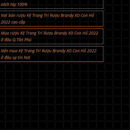
xách tay 100%
Nơi bán rượu Kệ Trang Trí Rượu Brandy XO Con Hổ
2022 cao cấp
Mua rượu Kệ Trang Trí Rượu Brandy XO Con Hổ 2022
ở đâu Q.Tân Phú
Nên mua Kệ Trang Trí Rượu Brandy XO Con Hổ 2022
ở đâu uy tín Nơi