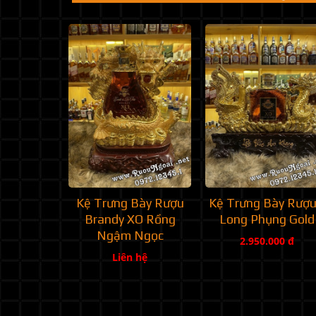
Kệ Trưng Bày Rượu
Kệ Trưng Bày Rượu
Brandy XO Rồng
Long Phụng Gold
Ngậm Ngọc
2.950.000 đ
Liên hệ