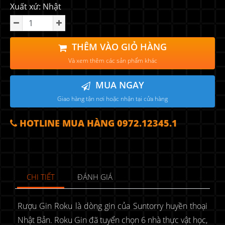
Xuất xứ: Nhật
THÊM VÀO GIỎ HÀNG
Và xem thêm các sản phẩm khác
MUA NGAY
Giao hàng tận nơi hoặc nhận tại cửa hàng
HOTLINE MUA HÀNG 0972.12345.1
CHI TIẾT
ĐÁNH GIÁ
Rượu Gin Roku là dòng gin của Suntorry huyền thoại
Nhật Bản. Roku Gin đã tuyển chọn 6 nhà thực vật học,