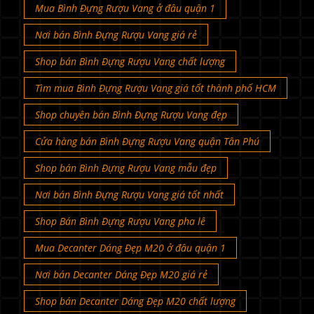
Mua Bình Đựng Rượu Vang ở đâu quận 1
Nơi bán Bình Đựng Rượu Vang giá rẻ
Shop bán Bình Đựng Rượu Vang chất lượng
Tìm mua Bình Đựng Rượu Vang giá tốt thành phố HCM
Shop chuyên bán Bình Đựng Rượu Vang đẹp
Cửa hàng bán Bình Đựng Rượu Vang quận Tân Phú
Shop bán Bình Đựng Rượu Vang mẫu đẹp
Nơi bán Bình Đựng Rượu Vang giá tốt nhất
Shop Bán Bình Đựng Rượu Vang pha lê
Mua Decanter Dáng Đẹp M20 ở đâu quận 1
Nơi bán Decanter Dáng Đẹp M20 giá rẻ
Shop bán Decanter Dáng Đẹp M20 chất lượng