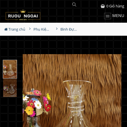
0
Giỏ hàng
MENU
Trang chủ
Phụ Kiện Rượu
Bình Đựng Rượu Vang - Decanter Dáng Đẹp M20