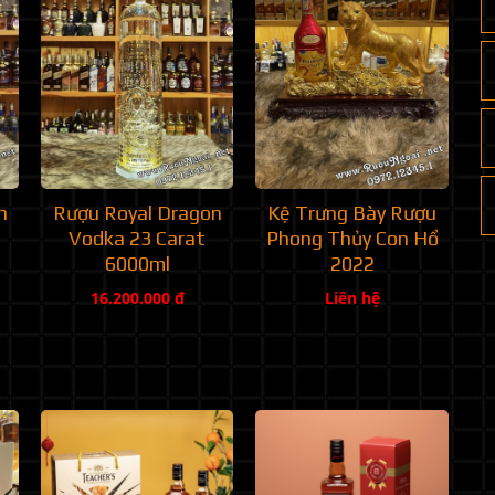
n
Rượu Royal Dragon
Kệ Trưng Bày Rượu
Vodka 23 Carat
Phong Thủy Con Hổ
6000ml
2022
16.200.000 đ
Liên hệ