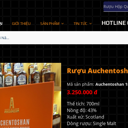
Rượu Hộp Q
HOTLINE 
ẠI
GIỚI THIỆU
SẢN PHẨM
TIN TỨC
Rượu Auchentoshan 18 Năm - Hộp Quà Tết 2022
Rượu Auchentosha
Mã sản phẩm:
Auchentoshan 1
3.250.000 đ
Thể tích: 700ml
Nồng độ: 43%
Xuất xứ: Scotland
Dòng rượu: Single Malt