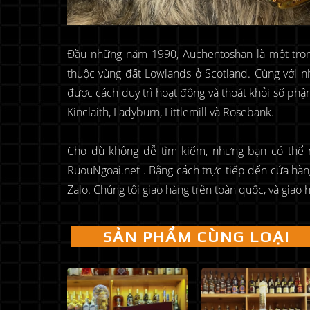
Đầu những năm 1990, Auchentoshan là một tron
thuộc vùng đất Lowlands ở Scotland. Cùng với 
được cách duy trì hoạt động và thoát khỏi số phậ
Kinclaith, Ladyburn, Littlemill và Rosebank.
Cho dù không dễ tìm kiếm, nhưng bạn có th
RuouNgoai.net . Bằng cách trực tiếp đến cửa hà
Zalo. Chúng tôi giao hàng trên toàn quốc, và giao 
SẢN PHẨM CÙNG LOẠI