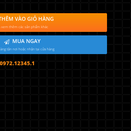
THÊM VÀO GIỎ HÀNG
 xem thêm các sản phẩm khác
MUA NGAY
àng tận nơi hoặc nhận tại cửa hàng
972.12345.1