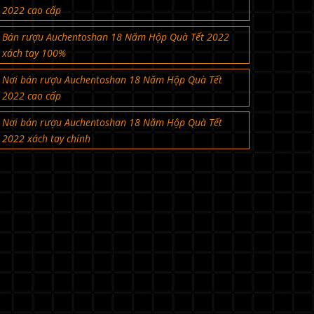
2022 cao cấp
Bán rượu Auchentoshan 18 Năm Hộp Quà Tết 2022
xách tay 100%
Nơi bán rượu Auchentoshan 18 Năm Hộp Quà Tết
2022 cao cấp
Nơi bán rượu Auchentoshan 18 Năm Hộp Quà Tết
2022 xách tay chính