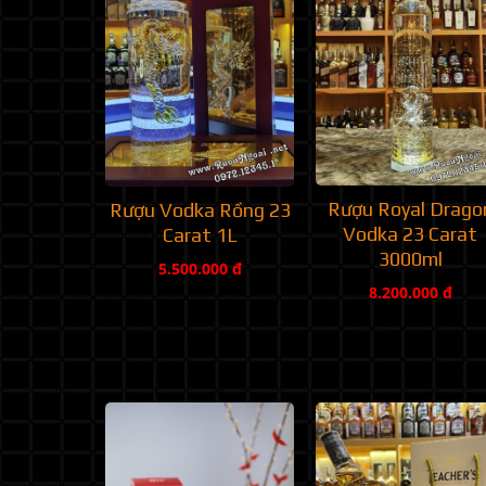
Rượu Royal Drago
Rượu Vodka Rồng 23
Vodka 23 Carat
Carat 1L
3000ml
5.500.000 đ
8.200.000 đ