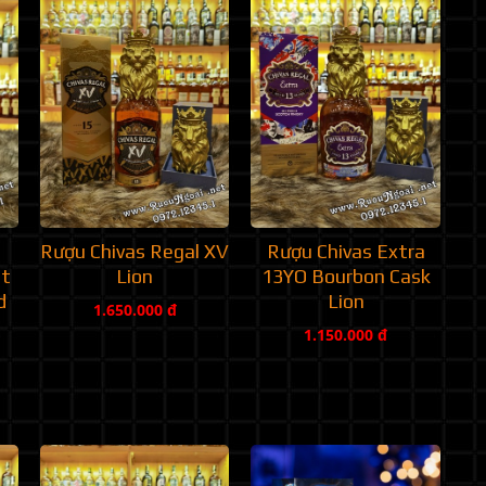
Rượu Chivas Regal XV
Rượu Chivas Extra
et
Lion
13YO Bourbon Cask
d
Lion
1.650.000 đ
1.150.000 đ