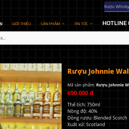
Rượu Whisk
HOTLINE 
ẠI
GIỚI THIỆU
SẢN PHẨM
TIN TỨC
Rượu Johnnie Walker Black Label icon 2023
Rượu Johnnie Walk
Mã sản phẩm:
Rượu Johnnie Wa
690.000 đ
Thể tích: 750ml
Nồng độ: 40%
Dòng rượu: Blended Scotch
Xuất xứ: Scotland