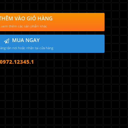
THÊM VÀO GIỎ HÀNG
 xem thêm các sản phẩm khác
MUA NGAY
àng tận nơi hoặc nhận tại cửa hàng
972.12345.1