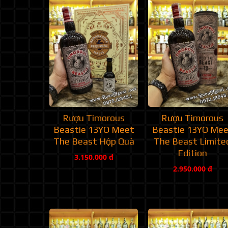
Rượu Timorous
Rượu Timorous
Beastie 13YO Meet
Beastie 13YO Me
The Beast Hộp Quà
The Beast Limite
Edition
3.150.000 đ
2.950.000 đ