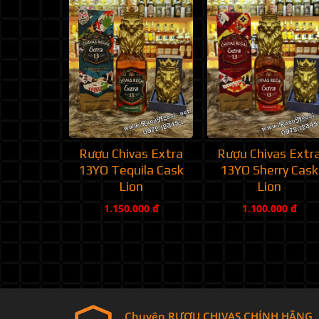
Rượu Chivas Extra
Rượu Chivas Extr
13YO Tequila Cask
13YO Sherry Cask
Lion
Lion
1.150.000 đ
1.100.000 đ
Chuyên RƯỢU CHIVAS CHÍNH HÃNG