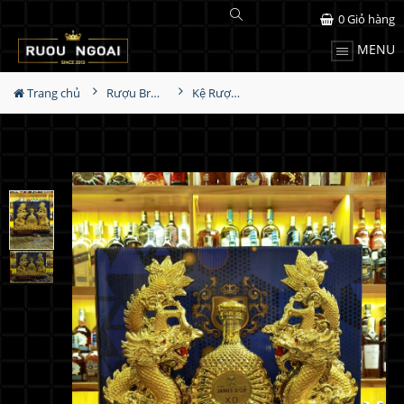
0
Giỏ hàng
MENU
Trang chủ
Rượu Brandy
Kệ Rượu Janus Dor XO - Song Long 2023