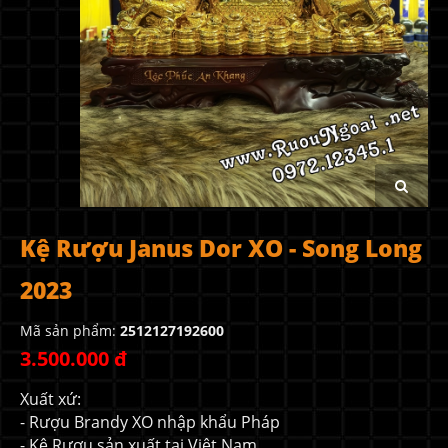
Kệ Rượu Janus Dor XO - Song Long
2023
Mã sản phẩm:
2512127192600
3.500.000 đ
Xuất xứ:
- Rượu Brandy XO nhập khẩu Pháp
- Kệ Rượu sản xuất tại Việt Nam