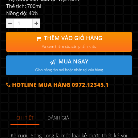
Thể tích: 700ml
Nồng độ: 40%
THÊM VÀO GIỎ HÀNG
Và xem thêm các sản phẩm khác
MUA NGAY
Giao hàng tận nơi hoặc nhận tại cửa hàng
HOTLINE MUA HÀNG 0972.12345.1
CHI TIẾT
ĐÁNH GIÁ
Kệ rượu Song Long là một loại kệ được thiết kế với