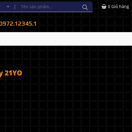
0
Giỏ hàng
y
0972.12345.1
y 21YO