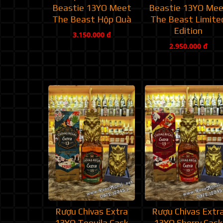
Beastie 13YO Meet
Beastie 13YO Me
The Beast Hộp Quà
The Beast Limite
Edition
3.150.000 đ
2.950.000 đ
Rượu Chivas Extra
Rượu Chivas Extr
13YO Tequila Cask
13YO Sherry Cask