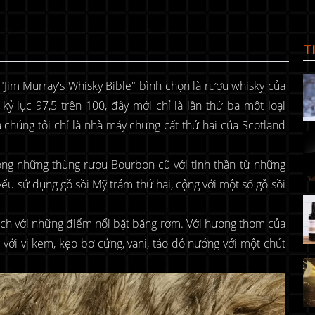
T
"Jim Murray's Whisky Bible" bình chọn là rượu whisky của
ỷ lục 97,5 trên 100, đây mới chỉ là lần thứ ba một loại
chúng tôi chỉ là nhà máy chưng cất thứ hai của Scotland
ong những thùng rượu Bourbon cũ với tinh thần từ những
ếu sử dụng gỗ sồi Mỹ trám thứ hai, cộng với một số gỗ sồi
ch với những điểm nổi bặt băng rơm. Với hương thơm của
g với vị kem, kẹo bơ cứng, vani, táo đỏ nướng với một chút