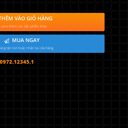
THÊM VÀO GIỎ HÀNG
 xem thêm các sản phẩm khác
MUA NGAY
àng tận nơi hoặc nhận tại cửa hàng
972.12345.1