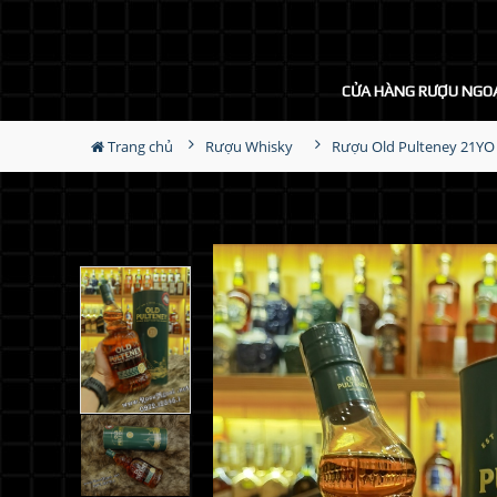
CỬA HÀNG RƯỢU NGO
Trang chủ
Rượu Whisky
Rượu Old Pulteney 21YO