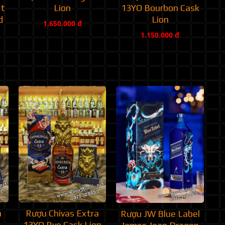
et
Lion
13YO Bourbon Cask
d
Lion
1.650.000 đ
1.150.000 đ
a
Rượu Chivas Extra
Rượu JW Blue Label
13YO Rye Cask Lion