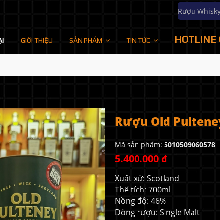
Rượu Whisk
HOTLINE 
ẠI
GIỚI THIỆU
SẢN PHẨM
TIN TỨC
Rượu Old Pultene
Mã sản phẩm:
5010509060578
5.400.000 đ
Xuất xứ: Scotland
Thể tích: 700ml
Nồng độ: 46%
Dòng rượu: Single Malt