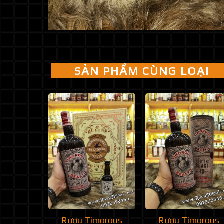
SẢN PHẨM CÙNG LOẠI
Rượu Timorous
Rượu Timorous