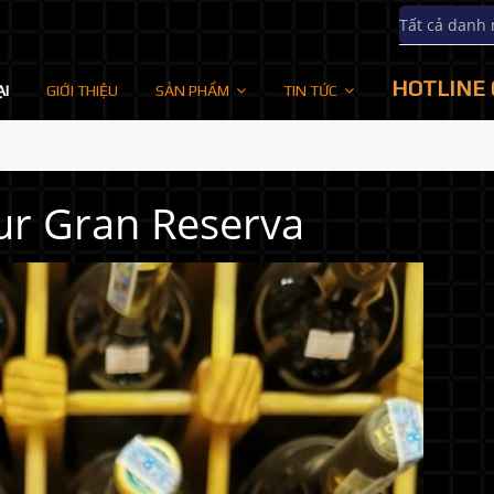
Tất cả danh
HOTLINE 
ẠI
GIỚI THIỆU
SẢN PHẨM
TIN TỨC
r Gran Reserva