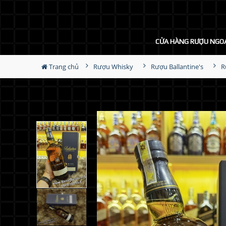
CỬA HÀNG RƯỢU NGO
Trang chủ
Rượu Whisky
Rượu Ballantine's
R