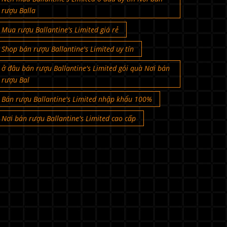
rượu Balla
Mua rượu Ballantine's Limited giá rẻ
Shop bán rượu Ballantine's Limited uy tín
ở đâu bán rượu Ballantine's Limited gói quà Nơi bán
rượu Bal
Bán rượu Ballantine's Limited nhập khẩu 100%
Nơi bán rượu Ballantine's Limited cao cấp