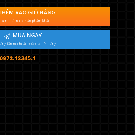
THÊM VÀO GIỎ HÀNG
 xem thêm các sản phẩm khác
MUA NGAY
àng tận nơi hoặc nhận tại cửa hàng
972.12345.1