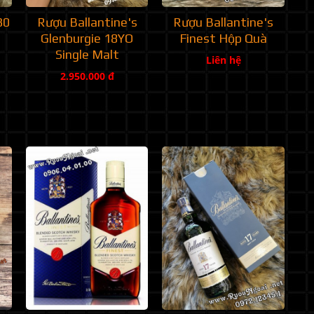
30
Rượu Ballantine's
Rượu Ballantine's
Glenburgie 18YO
Finest Hộp Quà
Single Malt
Liên hệ
2.950.000 đ