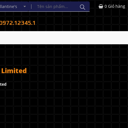
0
Giỏ hàng
ntine's
0972.12345.1
 Limited
ited