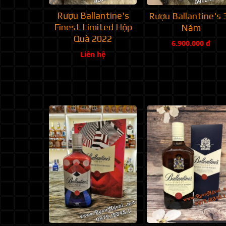
Rượu Ballantine's
Rượu Ballantine's 
Finest Limited Hộp
Năm
Quà 2022
6.900.000 đ
Liên hệ