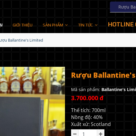
Rượu Balla
HOTLINE 
ẠI
GIỚI THIỆU
SẢN PHẨM
TIN TỨC
ượu Ballantine's Limited
Rượu Ballantine's
Mã sản phẩm:
Ballantine's Lim
3.700.000 đ
Thể tích: 700ml
Nồng độ: 40%
Xuất xứ: Scotland