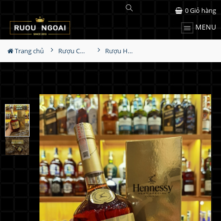
0
Giỏ hàng
MENU
Trang chủ
Rượu Cognac
Rượu Hennessy VS Hộp Quà 2023