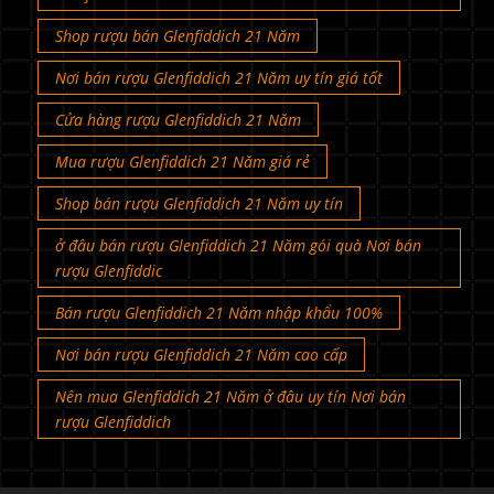
Shop rượu bán Glenfiddich 21 Năm
Nơi bán rượu Glenfiddich 21 Năm uy tín giá tốt
Cửa hàng rượu Glenfiddich 21 Năm
Mua rượu Glenfiddich 21 Năm giá rẻ
Shop bán rượu Glenfiddich 21 Năm uy tín
ở đâu bán rượu Glenfiddich 21 Năm gói quà Nơi bán
rượu Glenfiddic
Bán rượu Glenfiddich 21 Năm nhập khẩu 100%
Nơi bán rượu Glenfiddich 21 Năm cao cấp
Nên mua Glenfiddich 21 Năm ở đâu uy tín Nơi bán
rượu Glenfiddich