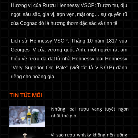
Hương vị của Rượu Hennessy VSOP: Trươn tru, dịu
ngọt, sâu sắc, gia vị, trọn vẹn, mật ong… sự quyến rũ
của Cognac đó là hương thơm đặc sắc và tinh tế.
Lịch sử Hennessy VSOP: Tháng 10 năm 1817 vua
Georges IV của vương quốc Anh, một người rất am
hiểu về rượu đã đặt từ nhà Hennessy loại Hennessy
"Very Superior Old Pale" (viết tắt là V.S.O.P) dành
riêng cho hoàng gia.
TIN TỨC MỚI
Những loại rượu vang tuyết ngon
nhất thế giới
Vì sao rượu whisky không nên uống