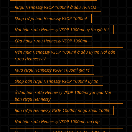
Rượu Hennessy VSOP 1000ml ở đâu TP.HCM
Shop rượu bán Hennessy VSOP 1000ml
Nơi bán rượu Hennessy VSOP 1000ml uy tín giá tốt
Cửa hàng rượu Hennessy VSOP 1000ml
Nên mua Hennessy VSOP 1000ml ở đâu uy tín Nơi bán
rượu Hennessy V
Mua rượu Hennessy VSOP 1000ml giá rẻ
Shop bán rượu Hennessy VSOP 1000ml uy tín
ở đâu bán rượu Hennessy VSOP 1000ml gói quà Nơi
bán rượu Hennessy
Bán rượu Hennessy VSOP 1000ml nhập khẩu 100%
Nơi bán rượu Hennessy VSOP 1000ml cao cấp