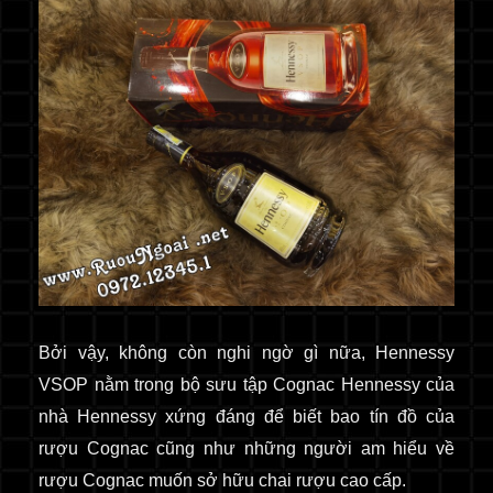
Bởi vậy, không còn nghi ngờ gì nữa, Hennessy
VSOP nằm trong bộ sưu tập Cognac Hennessy của
nhà Hennessy xứng đáng để biết bao tín đồ của
rượu Cognac cũng như những người am hiểu về
rượu Cognac muốn sở hữu chai rượu cao cấp.