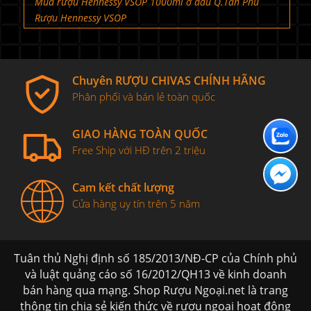
Mua rượu Hennessy VSOP 1000ml ở đâu Q.Tân Phú
Rượu Hennessy VSOP
Chuyên RƯỢU CHIVAS CHÍNH HÃNG
Phân phối và bán lẻ toàn quốc
GIAO HÀNG TOÀN QUỐC
Free Ship với HĐ trên 2 triệu
Cam kết chất lượng
Cửa hàng uy tín trên 5 năm
Tuân thủ Nghị định số 185/2013/NĐ-CP của Chính phủ
và luật quảng cáo số 16/2012/QH13 về kinh doanh
bán hàng qua mạng. Shop Rượu Ngoại.net là trang
thông tin chia sẻ kiến thức về rượu ngoại hoạt động