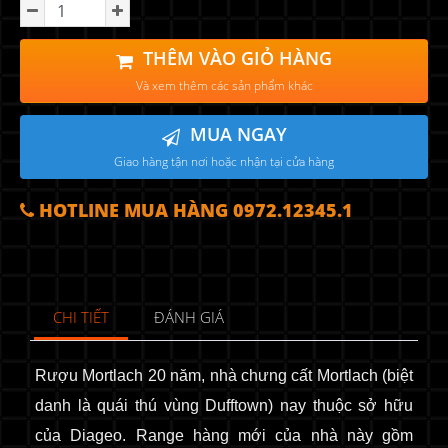
THÊM VÀO GIỎ HÀNG
Và xem thêm các sản phẩm khác
MUA NGAY
Giao hàng tận nơi hoặc nhận tại cửa hàng
HOTLINE MUA HÀNG 0972.12345.1
CHI TIẾT
ĐÁNH GIÁ
Rượu Mortlach 20 năm, nhà chưng cất Mortlach (biệt
danh là quái thú vùng Dufftown) nay thuộc sở hữu
của Diageo. Range hàng mới của nhà này gồm