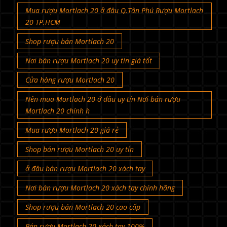
Mua rượu Mortlach 20 ở đâu Q.Tân Phú Rượu Mortlach
20 TP.HCM
Shop rượu bán Mortlach 20
Nơi bán rượu Mortlach 20 uy tín giá tốt
Cửa hàng rượu Mortlach 20
Nên mua Mortlach 20 ở đâu uy tín Nơi bán rượu
Mortlach 20 chính h
Mua rượu Mortlach 20 giá rẻ
Shop bán rượu Mortlach 20 uy tín
ở đâu bán rượu Mortlach 20 xách tay
Nơi bán rượu Mortlach 20 xách tay chính hãng
Shop rượu bán Mortlach 20 cao cấp
Bán rượu Mortlach 20 xách tay 100%