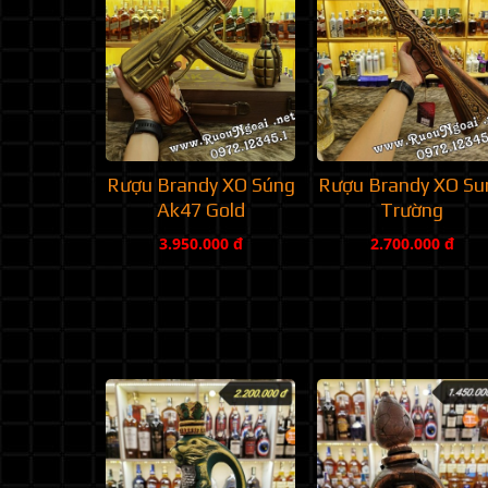
Rượu Brandy XO Súng
Rượu Brandy XO Su
Ak47 Gold
Trường
3.950.000 đ
2.700.000 đ