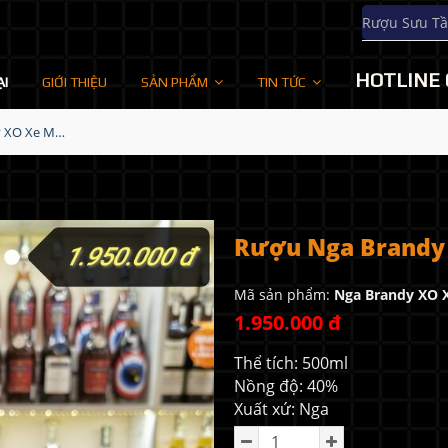
Rượu Sưu Tầ
HOTLINE 
ẠI
GIỚI THIỆU
SẢN PHẨM
TIN TỨC
Rượu Nga Brandy XO Xe Moto
Rượu Nga Brandy
Mã sản phẩm:
Nga Brandy XO 
1.950.000 đ
Thể tích: 500ml
Nồng độ: 40%
Xuất xứ: Nga