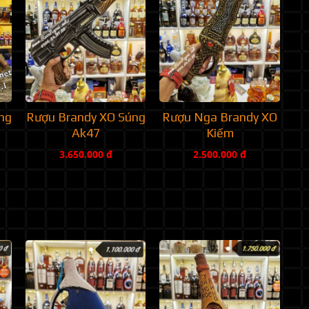
ng
Rượu Brandy XO Súng
Rượu Nga Brandy XO
Ak47
Kiếm
3.650.000 đ
2.500.000 đ