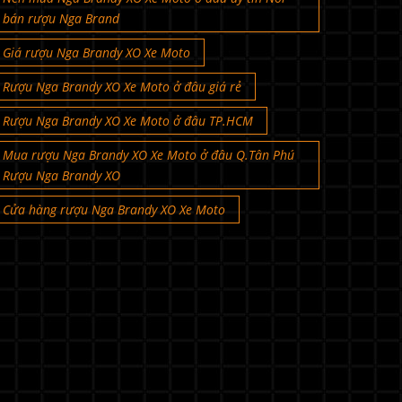
bán rượu Nga Brand
Giá rượu Nga Brandy XO Xe Moto
Rượu Nga Brandy XO Xe Moto ở đâu giá rẻ
Rượu Nga Brandy XO Xe Moto ở đâu TP.HCM
Mua rượu Nga Brandy XO Xe Moto ở đâu Q.Tân Phú
Rượu Nga Brandy XO
Cửa hàng rượu Nga Brandy XO Xe Moto