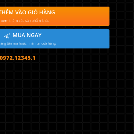
THÊM VÀO GIỎ HÀNG
 xem thêm các sản phẩm khác
MUA NGAY
àng tận nơi hoặc nhận tại cửa hàng
972.12345.1