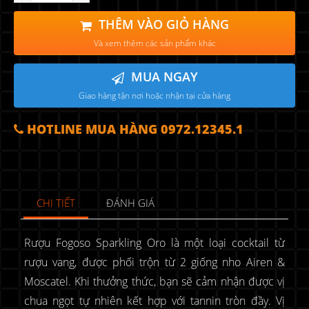
THÊM VÀO GIỎ HÀNG
Và xem thêm các sản phẩm khác
MUA NGAY
Giao hàng tận nơi hoặc nhận tại cửa hàng
HOTLINE MUA HÀNG 0972.12345.1
CHI TIẾT
ĐÁNH GIÁ
Rượu Fogoso Sparkling Oro là một loại cocktail từ
rượu vang, được phối trộn từ 2 giống nho Airen &
Moscatel. Khi thưởng thức, bạn sẽ cảm nhận được vị
chua ngọt tự nhiên kết hợp với tannin tròn đầy. Vị