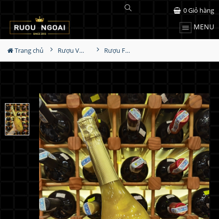
0
Giỏ hàng
MENU
Trang chủ
Rượu Vang
Rượu Fogoso Sparkling Oro