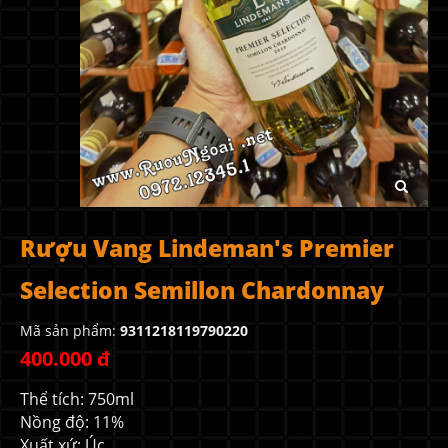
Rượu Vang Lindeman's Premier
Selection Semillon Chardonnay
Mã sản phẩm:
9311218119790220
400.000 đ
Thể tích: 750ml
Nồng độ: 11%
Xuất xứ: Úc