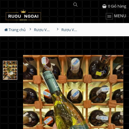
0
Giỏ hàng
MENU
Trang chủ
Rượu Vang
Rượu Vang Lindeman's Premier Selection Semillon Chardonnay