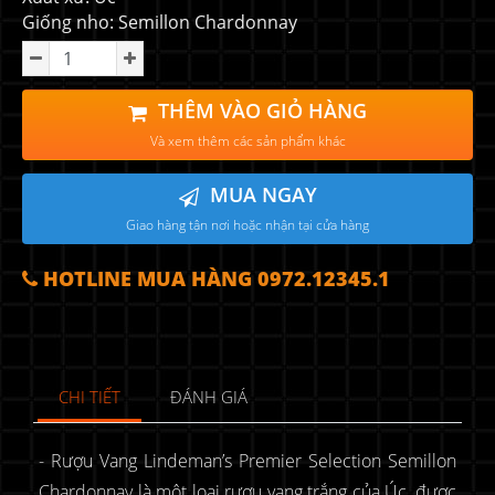
Giống nho: Semillon Chardonnay
THÊM VÀO GIỎ HÀNG
Và xem thêm các sản phẩm khác
MUA NGAY
Giao hàng tận nơi hoặc nhận tại cửa hàng
HOTLINE MUA HÀNG 0972.12345.1
CHI TIẾT
ĐÁNH GIÁ
- Rượu Vang Lindeman’s Premier Selection Semillon
Chardonnay là một loại rượu vang trắng của Úc, được