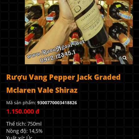
Rượu Vang Pepper Jack Graded
Mclaren Vale Shiraz
Mã sản phẩm:
9300770003418826
1.150.000 đ
Thể tích: 750ml
Nồng độ: 14,5%
Xuất xứ: Úc