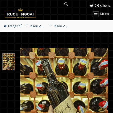
0
Giỏ hàng
MENU
Trang chủ
Rượu Vang
Rượu Vang Pepper Jack Graded Mclaren Vale Shiraz