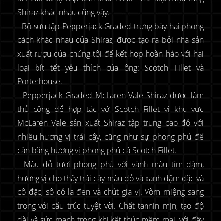
Shiraz khác nhau cũng vậy.
- Bộ sưu tập Pepperjack Graded trưng bày hai phong
cách khác nhau của Shiraz, được tạo ra bởi nhà sản
xuất rượu của chúng tôi để kết hợp hoàn hảo với hai
loại bít tết yêu thích của ông: Scotch Fillet và
Porterhouse.
- Pepperjack Graded McLaren Vale Shiraz được làm
thủ công để hợp tác với Scotch Fillet vì khu vực
McLaren Vale sản xuất Shiraz tập trung cao độ với
nhiều hương vị trái cây, cũng như sự phong phú để
cân bằng hương vị phong phú cả Scotch Fillet.
- Màu đỏ tươi phong phú với vành màu tím đậm,
hương vị cho thấy trái cây màu đỏ và xanh đậm đặc và
cô đặc, sô cô la đen và chút gia vị. Vòm miệng sang
trọng với cấu trúc tuyệt vời. Chất tannin mịn, tạo độ
dài và sức mạnh trong khi kết thúc mềm mại, với đầy