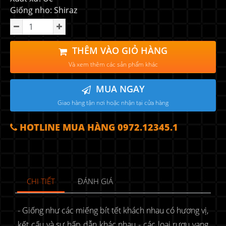
Giống nho: Shiraz
THÊM VÀO GIỎ HÀNG
Và xem thêm các sản phẩm khác
MUA NGAY
Giao hàng tận nơi hoặc nhận tại cửa hàng
HOTLINE MUA HÀNG 0972.12345.1
CHI TIẾT
ĐÁNH GIÁ
- Giống như các miếng bít tết khách nhau có hương vị,
kết cấu và sự hấp dẫn khác nhau - các loại rượu vang