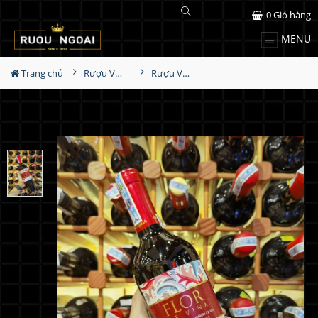
0
Giỏ hàng
MENU
Trang chủ
Rượu Vang
Rượu Vang Undurraga Flor De Vina Cabernet Sauvignon