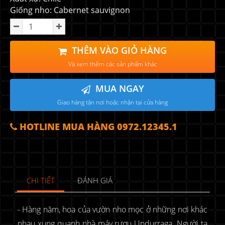
Giống nho: Cabernet sauvignon
THÊM VÀO GIỎ HÀNG
Và xem thêm các sản phẩm khác
MUA NGAY
Giao hàng tận nơi hoặc nhận tại cửa hàng
HOTLINE MUA HÀNG 0972.12345.1
CHI TIẾT
ĐÁNH GIÁ
- Hàng năm, hoa của vườn nho mọc ở những nơi khác
nhau xung quanh nhà máy rượu Undurraga. Người ta