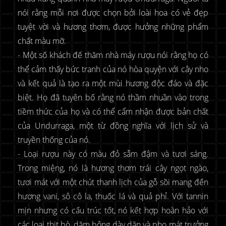
nói rằng mỗi nơi được chọn bởi loài hoa có vẻ đẹp
tuyệt vời và hương thơm, được hưởng những phẩm
chất màu mỡ.
- Một số khách đế thăm nhà máy rượu nói rằng họ có
thể cảm thấy bức tranh của nó hòa quyện với cây nho
và kết quả là tạo ra một mùi hương độc đáo và đặc
biệt. Họ đã tuyên bố rằng nó thầm nhuần vào trong
tiềm thức của họ và có thể cẩm nhận được bản chất
của Undurraga, một từ đồng nghĩa với lịch sử và
truyền thống của nó.
- Loại rượu này có màu đỏ sẫm đậm và tươi sáng.
Trong miệng, nó là hương thơm trái cây ngọt ngào,
tươi mát với một chút thanh lịch của gỗ sồi mang đến
hương vani, sô cô la, thuốc lá và quả phỉ. Với tannin
mịn nhưng có cấu trúc tốt, nó kết hợp hoàn hảo với
các loại thịt bò, dăm bông dày dặn và pho mát trưởng