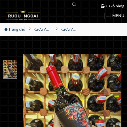
0
Giỏ hàng
MENU
Trang chủ
Rượu Vang
Rượu Vang Undurraga Flor De Vina Grand Cabernet Sauvignon