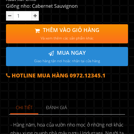
Giống nho: Cabernet Sauvignon
THÊM VÀO GIỎ HÀNG
Và xem thêm các sản phẩm khác
MUA NGAY
Giao hàng tận nơi hoặc nhận tại cửa hàng
HOTLINE MUA HÀNG 0972.12345.1
CHI TIẾT
ĐÁNH GIÁ
- Hàng năm, hoa của vườn nho mọc ở những nơi khác
nhau xung quanh nhà máy rượu Undurraga. Người ta