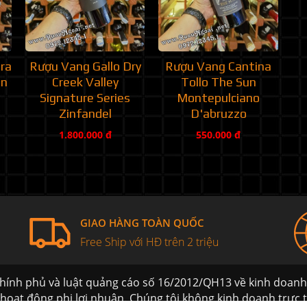
ra
Rượu Vang Gallo Dry
Rượu Vang Cantina
on
Creek Valley
Tollo The Sun
Signature Series
Montepulciano
Zinfandel
D'abruzzo
1.800.000 đ
550.000 đ
GIAO HÀNG TOÀN QUỐC
Free Ship với HĐ trên 2 triệu
hính phủ và luật quảng cáo số 16/2012/QH13 về kinh doan
 hoạt động phi lơi nhuận. Chúng tôi không kinh doanh trực ti