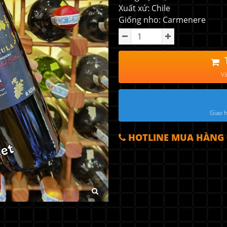
Xuất xứ: Chile
Giống nho: Carmenere
Và
Giao h
HOTLINE MUA HÀNG 0