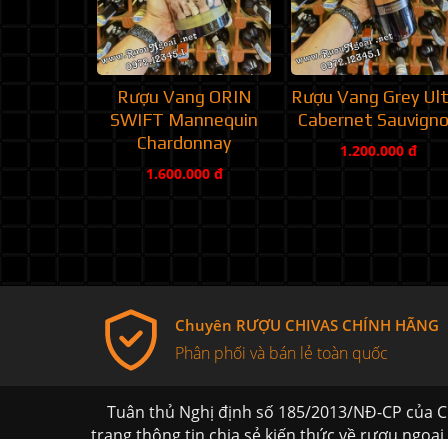
Rượu Vang ORIN
Rượu Vang Grey Ult
SWIFT Mannequin
Cabernet Sauvign
Chardonnay
1.200.000 đ
1.600.000 đ
Chuyên RƯỢU CHIVAS CHÍNH HÃNG
Phân phối và bán lẻ toàn quốc
Tuân thủ Nghị định số 185/2013/NĐ-CP của C
trang thông tin chia sẻ kiến thức về rượu ngoại