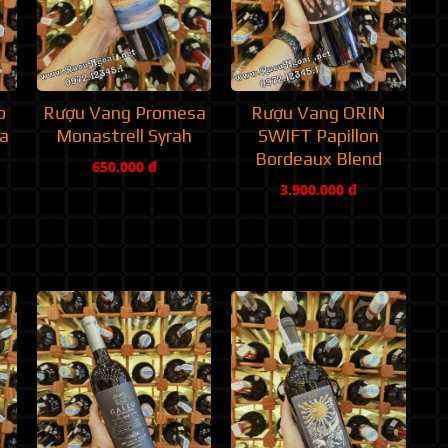
o
Rượu Vang Promesa
Rượu Vang ORIN
la
Monastrell Syrah
SWIFT Papillon
Bordeaux Blend
650.000 đ
3.900.000 đ