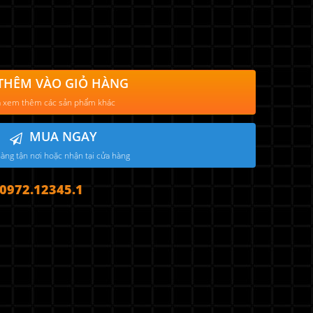
THÊM VÀO GIỎ HÀNG
 xem thêm các sản phẩm khác
MUA NGAY
àng tận nơi hoặc nhận tại cửa hàng
972.12345.1