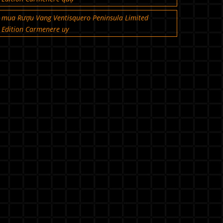
mua Rượu Vang Ventisquero Peninsula Limited
Edition Carmenere uy