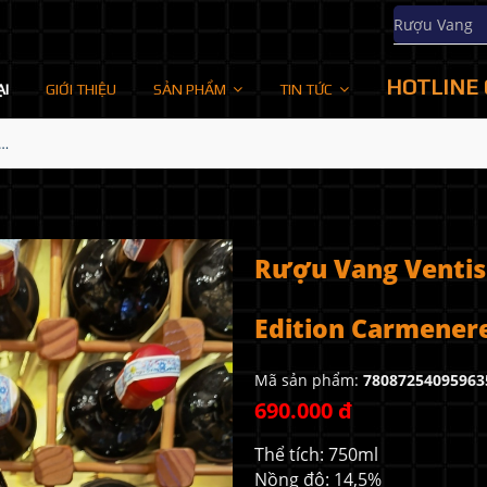
Rượu Vang
HOTLINE 
ẠI
GIỚI THIỆU
SẢN PHẨM
TIN TỨC
entisquero Peninsula Limited Edition Carmenere
Rượu Vang Ventis
Edition Carmener
Mã sản phẩm:
78087254095963
690.000 đ
Thể tích: 750ml
Nồng độ: 14,5%