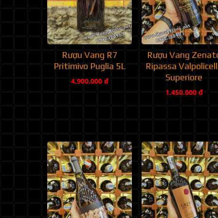
Rượu Vang R7
Rượu Vang Zenat
Pritimivo Puglia 5L
Ripassa Valpolicel
Superiore
4.900.000 đ
1.450.000 đ