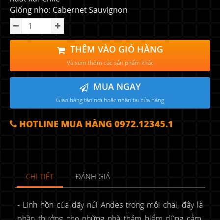
Giống nho: Cabernet Sauvignon
THÊM VÀO GIỎ HÀNG
Và xem thêm các sản phẩm khác
MUA NGAY
Giao hàng tận nơi hoặc nhận tại cửa hàng
HOTLINE MUA HÀNG 0972.12345.1
CHI TIẾT
ĐÁNH GIÁ
- Linh hồn của dãy núi Andes trong mỗi chai, đây là
phần thưởng cho những nhà thám hiểm dũng cảm,