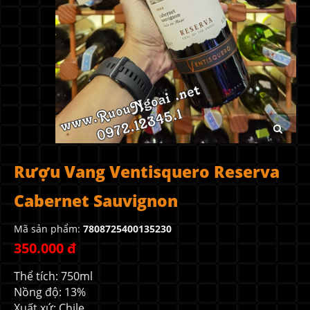
Rượu Vang Ventisquero Reserva
Cabernet Sauvignon
Mã sản phẩm:
7808725400135230
350.000 đ
Thể tích: 750ml
Nồng độ: 13%
Xuất xứ: Chile