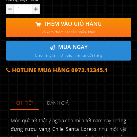
THÊM VÀO GIỎ HÀNG
Và xem thêm các sản phẩm khác
MUA NGAY
Giao hàng tận nơi hoặc nhận tại cửa hàng
HOTLINE MUA HÀNG 0972.12345.1
CHI TIẾT
ĐÁNH GIÁ
Món quà tết thật ý nghĩa cho mùa tết năm nay
Trống
đựng rượu vang Chile Santa Loreto
như một vật