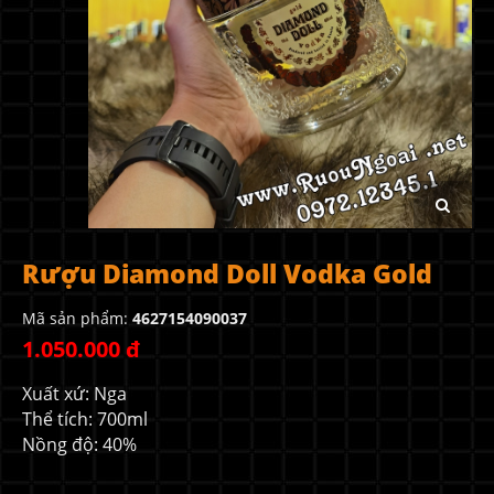
Rượu Diamond Doll Vodka Gold
Mã sản phẩm:
4627154090037
1.050.000 đ
Xuất xứ: Nga
Thể tích: 700ml
Nồng độ: 40%