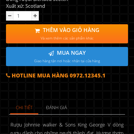
Xuất xứ: Scotland
THÊM VÀO GIỎ HÀNG
Và xem thêm các sản phẩm khác
MUA NGAY
Giao hàng tận nơi hoặc nhận tại cửa hàng
HOTLINE MUA HÀNG 0972.12345.1
CHI TIẾT
ĐÁNH GIÁ
Rượu Johnnie walker & Sons King George V dòng
rượu dành cho những người thành đạt. Hương thơm