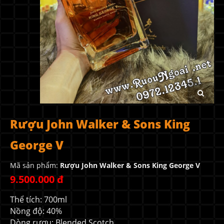
Rượu John Walker & Sons King
George V
Mã sản phẩm:
Rượu John Walker & Sons King George V
9.500.000 đ
Thể tích: 700ml
Nồng độ: 40%
Dòng rượu: Blended Scotch