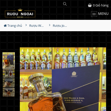
0
Giỏ hàng
MENU
Trang chủ
Rượu Whisky
Rượu John Walker & Sons King George V