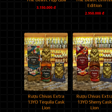
Edition
3.150.000 đ
2.950.000 đ
Rượu Chivas Extra
Rượu Chivas Extr
13YO Tequila Cask
13YO Sherry Cask
Lion
Lion