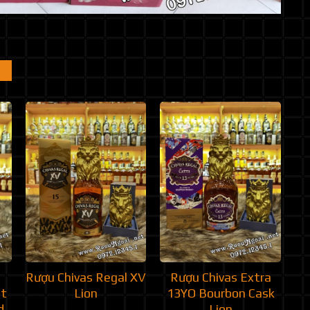
Rượu Chivas Regal XV
Rượu Chivas Extra
et
Lion
13YO Bourbon Cask
d
Lion