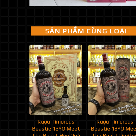
SẢN PHẨM CÙNG LOẠI
Rượu Timorous
Rượu Timorous
Beastie 13YO Meet
Beastie 13YO Me
The Beast Hộp Quà
The Beast Limite