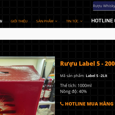
Rượu Whisk
HOTLINE 
ẠI
GIỚI THIỆU
SẢN PHẨM
TIN TỨC
Rượu Label 5 - 20
Mã sản phẩm:
Label 5 -2Lit
Thể tích: 1000ml
Nồng độ: 40%
HOTLINE MUA HÀNG 0