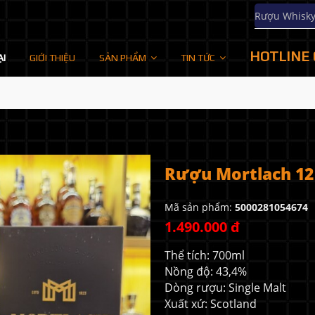
Rượu Whisk
HOTLINE 
ẠI
GIỚI THIỆU
SẢN PHẨM
TIN TỨC
Rượu Mortlach 1
Mã sản phẩm:
5000281054674
1.490.000 đ
Thể tích: 700ml
Nồng độ: 43,4%
Dòng rượu: Single Malt
Xuất xứ: Scotland