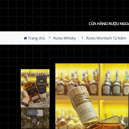
CỬA HÀNG RƯỢU NGO
Trang chủ
Rượu Whisky
Rượu Mortlach 12 Năm