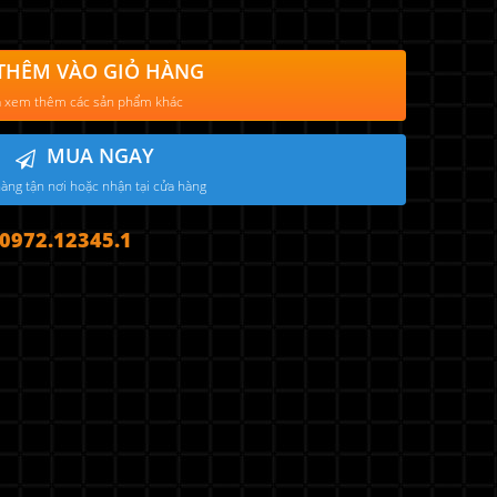
THÊM VÀO GIỎ HÀNG
 xem thêm các sản phẩm khác
MUA NGAY
àng tận nơi hoặc nhận tại cửa hàng
972.12345.1