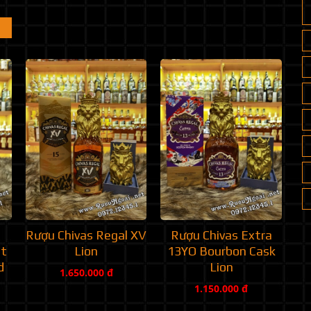
Rượu Chivas Regal XV
Rượu Chivas Extra
et
Lion
13YO Bourbon Cask
d
Lion
1.650.000 đ
1.150.000 đ