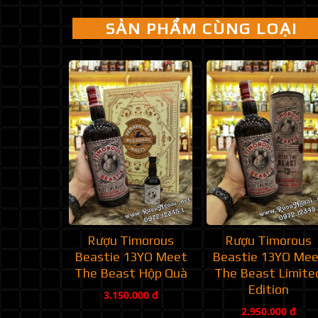
SẢN PHẨM CÙNG LOẠI
Rượu Timorous
Rượu Timorous
Beastie 13YO Meet
Beastie 13YO Me
The Beast Hộp Quà
The Beast Limite
Edition
3.150.000 đ
2.950.000 đ