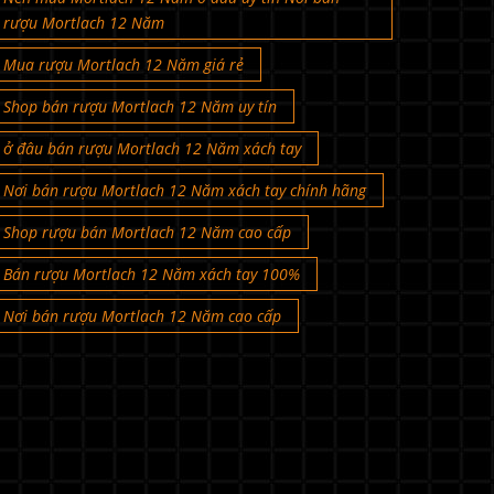
rượu Mortlach 12 Năm
Mua rượu Mortlach 12 Năm giá rẻ
Shop bán rượu Mortlach 12 Năm uy tín
ở đâu bán rượu Mortlach 12 Năm xách tay
Nơi bán rượu Mortlach 12 Năm xách tay chính hãng
Shop rượu bán Mortlach 12 Năm cao cấp
Bán rượu Mortlach 12 Năm xách tay 100%
Nơi bán rượu Mortlach 12 Năm cao cấp