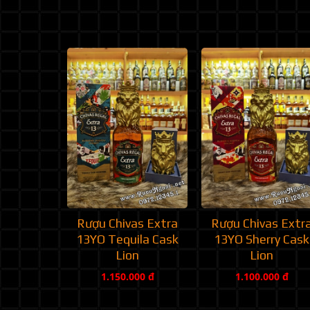
Rượu Chivas Extra
Rượu Chivas Extr
13YO Tequila Cask
13YO Sherry Cask
Lion
Lion
1.150.000 đ
1.100.000 đ