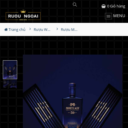
0
Giỏ hàng
MENU
Trang chủ
Rượu Whisky
Rượu Mortlach 30YO Midnight Malt