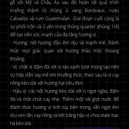
gỗ sồi Mỹ và Châu Âu sau đó hoàn tất quá trình
trưởng thành từ thùng ủ vang Bordeaux, rượu
Calvados và rum Guatemalan. Giai đoạn cuối cùng là
sự phối trộn và ủ yên trong thùng quarter (thùng 1/4)
để tạo nên sức mạnh của đa tầng hương vị.
- Hương: nốt hương đầu êm dịu và mạnh mẽ. Đánh
thức mọi giác quan với hương thảo mộc thoang
thoảng.
- Vị: chất vị đậm đà với vị táo xanh tươi mọng tạo nên
sự hấp dẫn say mê khi thưởng thức, theo sau là vị cay
nồng kéo dài với hương hạt tiêu đen.
- Hậu vị: các nốt hương kéo dài với vị ngọt ngào, đậm
đà và một chút cay nhẹ. Thêm một vài giọt nước để
đánh thức hương vị tinh túy bên trong, vẫn ngọt êm
dịu xen lẫn cay nồng và kết bằng hậu vị chocolate bạc
hà kéo dài.