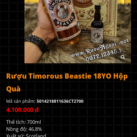
Rượu Timorous Beastie 18YO Hộp
Quà
Mã sản phẩm:
5014218811636CT2700
4.100.000 đ
Thể tích: 700ml
Nồng độ: 46.8%
Xuất xứ: Scotland