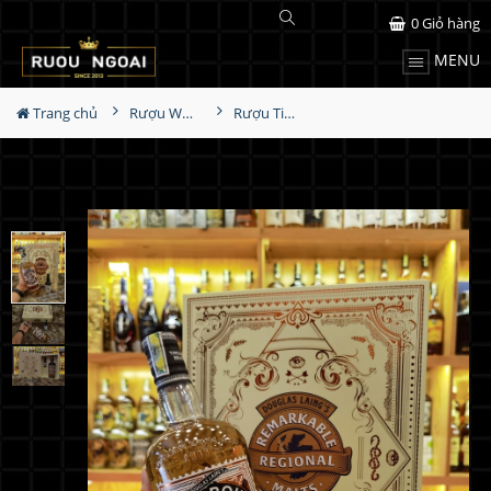
0
Giỏ hàng
MENU
Trang chủ
Rượu Whisky
Rượu Timorous Beastie 18YO Hộp Quà