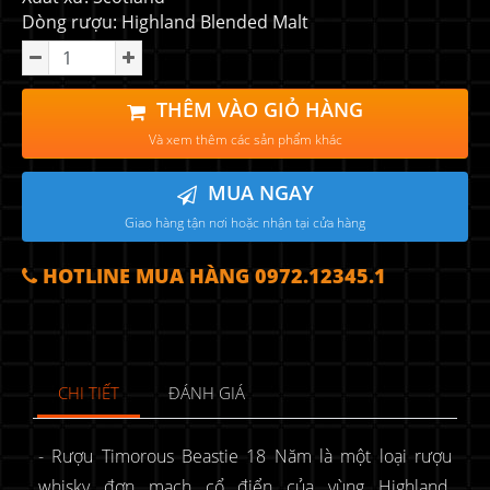
Dòng rượu: Highland Blended Malt
THÊM VÀO GIỎ HÀNG
Và xem thêm các sản phẩm khác
MUA NGAY
Giao hàng tận nơi hoặc nhận tại cửa hàng
HOTLINE MUA HÀNG 0972.12345.1
CHI TIẾT
ĐÁNH GIÁ
- Rượu Timorous Beastie 18 Năm là một loại rượu
whisky đơn mạch cổ điển của vùng Highland,