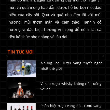
màu đỏ thẫm. Eaglehawk trưng bày mùi thơm gia vị,
mứt và quả mọng hấp dẫn, được hỗ trợ bởi một dấu
hiệu của cây sồi. Quả và quả nho đen tối với mùi
hương, mùi thơm mận và cam thảo. Tannin có
hương vị đặc biệt, hương vị miệng dễ nếm, tất cả
đều kết thúc nhẹ nhàng và lâu dài.
TIN TỨC MỚI
Những loại rượu vang tuyết ngon
nhất thế giới
Vì sao rượu whisky không nên uống
với đá
Phân biệt rượu vang đỏ - rượu vang