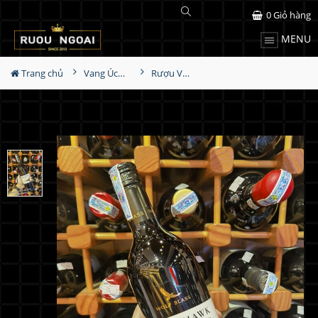
0
Giỏ hàng
MENU
Trang chủ
Vang Úc - Australia
Rượu Vang Úc Eaglehawk Cabernet Sauvignon