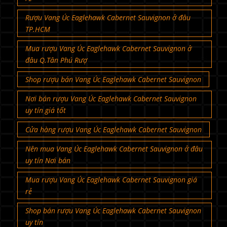
Rượu Vang Úc Eaglehawk Cabernet Sauvignon ở đâu
TP.HCM
Mua rượu Vang Úc Eaglehawk Cabernet Sauvignon ở
đâu Q.Tân Phú Rượ
Shop rượu bán Vang Úc Eaglehawk Cabernet Sauvignon
Nơi bán rượu Vang Úc Eaglehawk Cabernet Sauvignon
uy tín giá tốt
Cửa hàng rượu Vang Úc Eaglehawk Cabernet Sauvignon
Nên mua Vang Úc Eaglehawk Cabernet Sauvignon ở đâu
uy tín Nơi bán
Mua rượu Vang Úc Eaglehawk Cabernet Sauvignon giá
rẻ
Shop bán rượu Vang Úc Eaglehawk Cabernet Sauvignon
uy tín