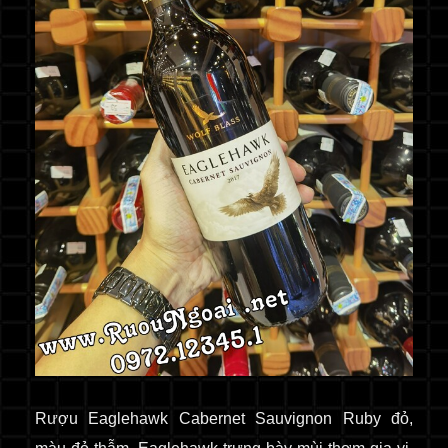
Rượu Eaglehawk Cabernet Sauvignon Ruby đỏ,