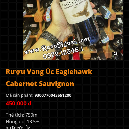
Rượu Vang Úc Eaglehawk
Cabernet Sauvignon
Mã sản phẩm:
9300770043551200
450.000 đ
Thể tích: 750ml
Nồng độ: 13.5%
Xuất xứ: Úc