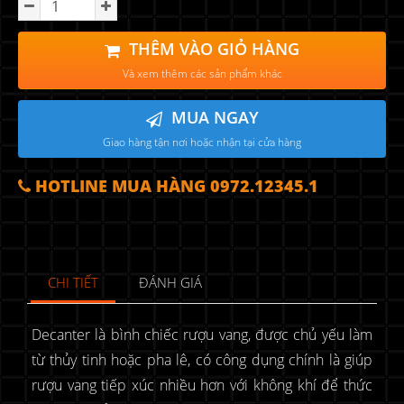
THÊM VÀO GIỎ HÀNG
Và xem thêm các sản phẩm khác
MUA NGAY
Giao hàng tận nơi hoặc nhận tại cửa hàng
HOTLINE MUA HÀNG 0972.12345.1
CHI TIẾT
ĐÁNH GIÁ
Decanter là bình chiếc rượu vang, được chủ yếu làm
từ thủy tinh hoặc pha lê, có công dụng chính là giúp
rượu vang tiếp xúc nhiều hơn với không khí để thức