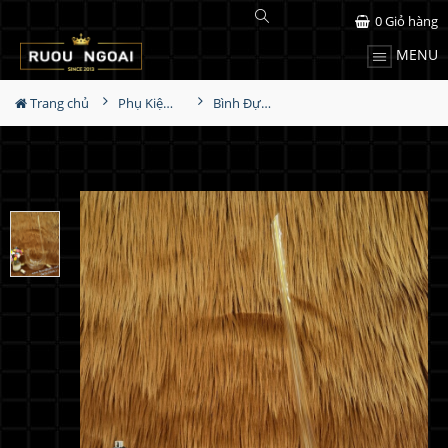
0
Giỏ hàng
MENU
Trang chủ
Phụ Kiện Rượu
Bình Đựng Rượu Vang - Decanter Dáng Đẹp M02