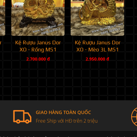
r
Kệ Rượu Janus Dor
Kệ Rượu Janus Dor
XO - Rồng MS1
XO - Mèo 3L MS1
2.700.000 đ
2.950.000 đ
GIAO HÀNG TOÀN QUỐC
Free Ship với HĐ trên 2 triệu