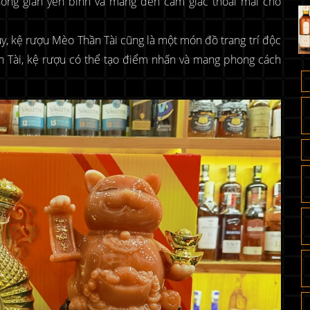
hông gian yên bình và mang đến cảm giác thoải mái cho
hủy, kệ rượu Mèo Thần Tài cũng là một món đồ trang trí độc
n Tài, kệ rượu có thể tạo điểm nhấn và mang phong cách