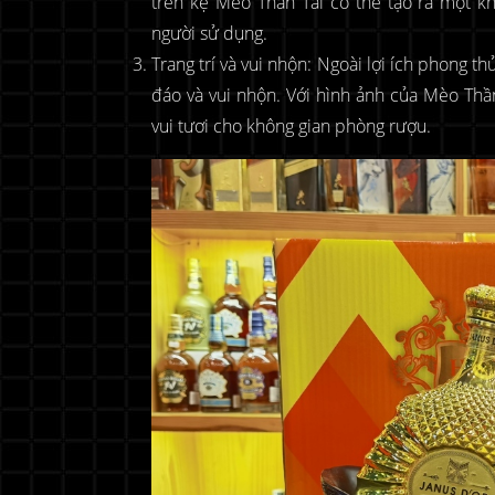
trên kệ Mèo Thần Tài có thể tạo ra một k
người sử dụng.
Trang trí và vui nhộn: Ngoài lợi ích phong t
đáo và vui nhộn. Với hình ảnh của Mèo Thầ
vui tươi cho không gian phòng rượu.