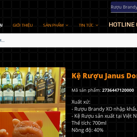
Rượu Brand
HOTLINE 
ẠI
GIỚI THIỆU
SẢN PHẨM
TIN TỨC
Kệ Rượu Janus Dor XO - Mèo Thần Tài Đỏ 2023
Kệ Rượu Janus Dor
Mã sản phẩm:
2736447120000
Xuất xứ:
- Rượu Brandy XO nhập khẩ
- Kệ Rượu sản xuất tại Việt
Thể tích: 700ml
Nồng độ: 40%