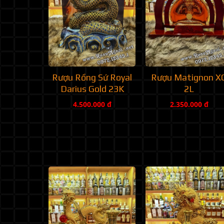
Rượu Rồng Sứ Royal
Rượu Matignon X
Darius Gold 23K
2L
4.500.000 đ
2.350.000 đ