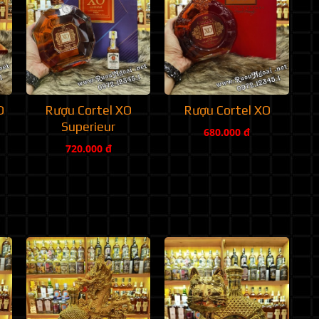
O
Rượu Cortel XO
Rượu Cortel XO
Superieur
680.000 đ
720.000 đ