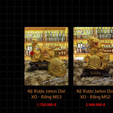
Kệ Rượu Janus Dor
Kệ Rượu Janus Do
XO - Rồng MS3
XO - Rồng MS2
1.750.000 đ
2.900.000 đ