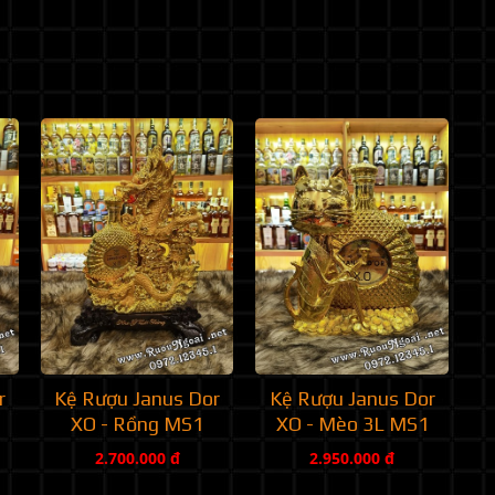
r
Kệ Rượu Janus Dor
Kệ Rượu Janus Dor
XO - Rồng MS1
XO - Mèo 3L MS1
2.700.000 đ
2.950.000 đ