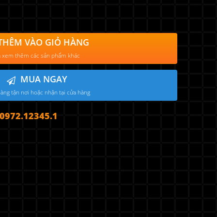
THÊM VÀO GIỎ HÀNG
 xem thêm các sản phẩm khác
MUA NGAY
àng tận nơi hoặc nhận tại cửa hàng
972.12345.1