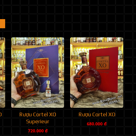
O
Rượu Cortel XO
Rượu Cortel XO
Superieur
680.000 đ
720.000 đ