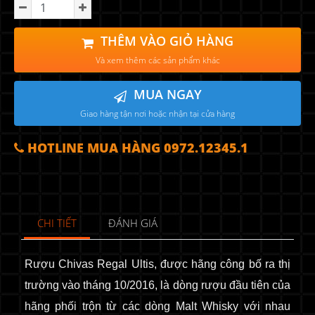
THÊM VÀO GIỎ HÀNG
Và xem thêm các sản phẩm khác
MUA NGAY
Giao hàng tận nơi hoặc nhận tại cửa hàng
HOTLINE MUA HÀNG 0972.12345.1
CHI TIẾT
ĐÁNH GIÁ
Rượu Chivas Regal Ultis, được hãng công bố ra thị
trường vào tháng 10/2016, là dòng rượu đầu tiên của
hãng phối trộn từ các dòng Malt Whisky với nhau