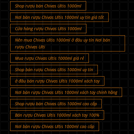
Shop rượu bán Chivas Ultis 1000ml
Nơi bán rượu Chivas Ultis 1000ml uy tín giá tốt
Cửa hàng rượu Chivas Ultis 1000ml
Nên mua Chivas Ultis 1000ml ở đâu uy tín Nơi bán
rượu Chivas Ulti
Mua rượu Chivas Ultis 1000ml giá rẻ
Shop bán rượu Chivas Ultis 1000ml uy tín
ở đâu bán rượu Chivas Ultis 1000ml xách tay
Nơi bán rượu Chivas Ultis 1000ml xách tay chính hãng
Shop rượu bán Chivas Ultis 1000ml cao cấp
Bán rượu Chivas Ultis 1000ml xách tay 100%
Nơi bán rượu Chivas Ultis 1000ml cao cấp